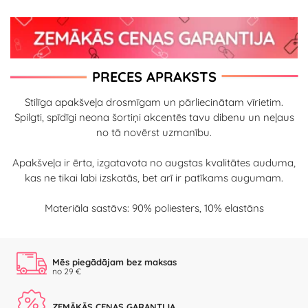
PRECES APRAKSTS
Stilīga apakšveļa drosmīgam un pārliecinātam vīrietim.
Spilgti, spīdīgi neona šortiņi akcentēs tavu dibenu un neļaus
no tā novērst uzmanību.
Apakšveļa ir ērta, izgatavota no augstas kvalitātes auduma,
kas ne tikai labi izskatās, bet arī ir patīkams augumam.
Materiāla sastāvs: 90% poliesters, 10% elastāns
Mēs piegādājam bez maksas
no 29 €
ZEMĀKĀS CENAS GARANTIJA