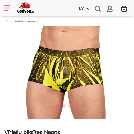
LV
Vīriešu biksītes Neons
Vīriešu biksītes Neons