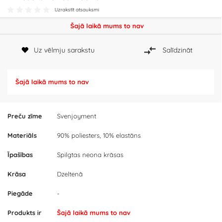
Uzrakstīt atsauksmi
Šajā laikā mums to nav
Uz vēlmju sarakstu
Salīdzināt
Šajā laikā mums to nav
Preču zīme
Svenjoyment
Materiāls
90% poliesters, 10% elastāns
Īpašības
Spilgtas neona krāsas
Krāsa
Dzeltenā
Piegāde
-
Produkts ir
Šajā laikā mums to nav