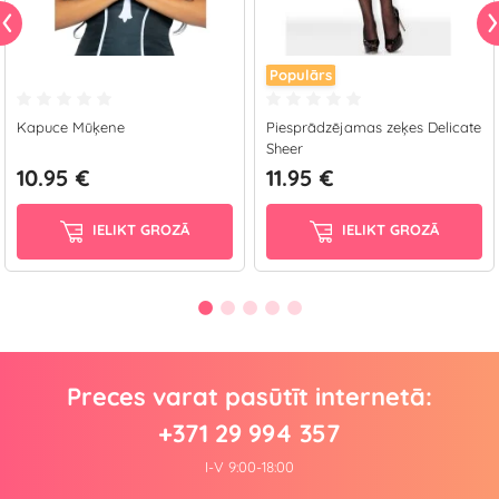
Populārs
Kapuce Mūķene
Piesprādzējamas zeķes Delicate
Sheer
10.95 €
11.95 €
IELIKT GROZĀ
IELIKT GROZĀ
Preces varat pasūtīt internetā:
+371 29 994 357
I-V 9:00-18:00