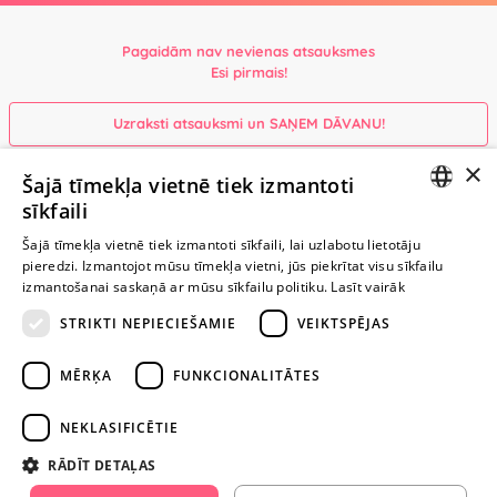
Pagaidām nav nevienas atsauksmes
Esi pirmais!
Uzraksti atsauksmi un SAŅEM DĀVANU!
×
Šajā tīmekļa vietnē tiek izmantoti
Ievērībai: Yesyes.lv satur atklātu seksuālu informāciju un attēlus. Lietot
sīkfaili
šo vietni vari tikai no 18 gadu vecuma.
LATVIAN
Šajā tīmekļa vietnē tiek izmantoti sīkfaili, lai uzlabotu lietotāju
pieredzi. Izmantojot mūsu tīmekļa vietni, jūs piekrītat visu sīkfailu
RUSSIAN
TURPINIET
izmantošanai saskaņā ar mūsu sīkfailu politiku.
Lasīt vairāk
ROTAĻĀTIES
STRIKTI NEPIECIEŠAMIE
VEIKTSPĒJAS
+371 29 994 357
MĒRĶA
FUNKCIONALITĀTES
info@yesyes.lv
NEKLASIFICĒTIE
facebook.com/yesyes.lv
RĀDĪT DETAĻAS
Instagram/yesyes.lv