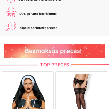
100% privāta iepirkšanās
Iespēja pārbaudīt preces
TOP PRECES