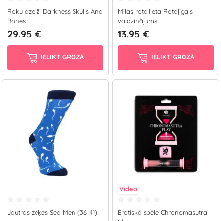
Roku dzelži Darkness Skulls And
Mīlas rotaļlieta Rotaļīgais
Bones
valdzinājums
29.95 €
13.95 €
IELIKT GROZĀ
IELIKT GROZĀ
Video
Jautras zeķes Sea Men (36-41)
Erotiskā spēle Chronomasutra