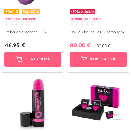
Pēdējā
Populārs
-20%
Atlaide
Bezmaksas piegāde
Bezmaksas piegāde
Erekcijas gredzens EOS
Draugu ballīte līdz 5 personām
46.95 €
80.00 €
100.00 €
IELIKT GROZĀ
IELIKT GROZĀ