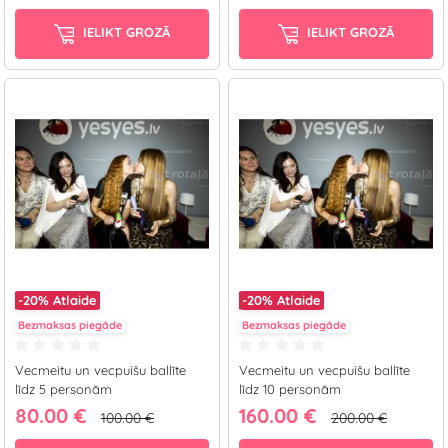
IELIKT GROZĀ
IELIKT GROZĀ
-20%
Atlaide
-20%
Atlaide
Bezmaksas piegāde
Bezmaksas piegāde
Vecmeitu un vecpuišu ballīte
Vecmeitu un vecpuišu ballīte
līdz 5 personām
līdz 10 personām
80.00 €
160.00 €
100.00 €
200.00 €