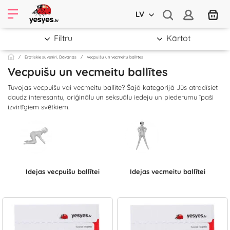
LV
Filtru
Kārtot
Erotiskie suveniri, Dāvanas
Vecpuišu un vecmeitu ballītes
Vecpuišu un vecmeitu ballītes
Tuvojas vecpuišu vai vecmeitu ballīte? Šajā kategorijā Jūs atradīsiet
daudz interesantu, oriģinālu un seksuālu iedeju un piederumu īpaši
izvirtīgiem svētkiem.
Idejas vecpuišu ballītei
Idejas vecmeitu ballītei