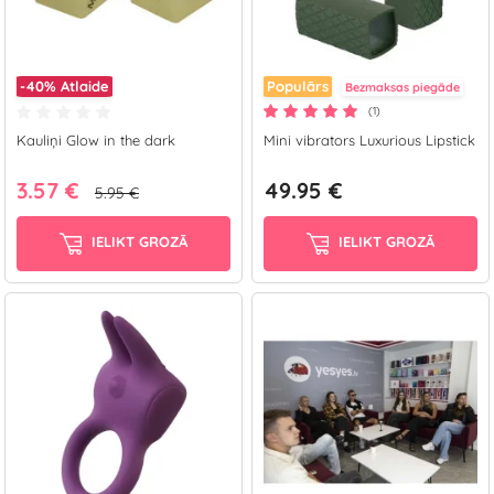
-40%
Atlaide
Populārs
Bezmaksas piegāde
(1)
Kauliņi Glow in the dark
Mini vibrators Luxurious Lipstick
3.57 €
49.95 €
5.95 €
IELIKT GROZĀ
IELIKT GROZĀ