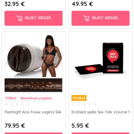
32.95 €
49.95 €
IELIKT GROZĀ
IELIKT GROZĀ
Video
Pēdējā
Bezmaksas piegāde
Fleshlight Ana Foxxx vagīna Silk
Erotiskā spēle Sex Talk Volume 1
79.95 €
5.95 €