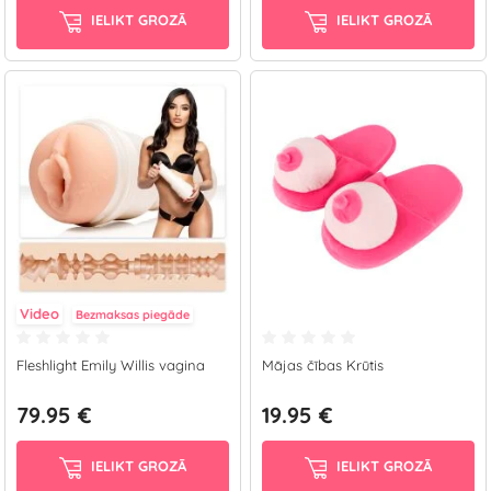
IELIKT GROZĀ
IELIKT GROZĀ
Video
Bezmaksas piegāde
Fleshlight Emily Willis vagina
Mājas čības Krūtis
79.95 €
19.95 €
IELIKT GROZĀ
IELIKT GROZĀ