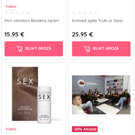
Video
Mini-vibrators Balzāms lūpām
Erotiskā spēle Truth or Dare
15.95 €
25.95 €
IELIKT GROZĀ
IELIKT GROZĀ
Video
-20%
Atlaide