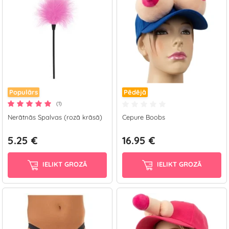
Populārs
Pēdējā
(1)
Nerātnās Spalvas (rozā krāsā)
Cepure Boobs
5.25 €
16.95 €
IELIKT GROZĀ
IELIKT GROZĀ