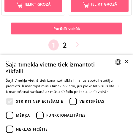
IELIKT GROZĀ
IELIKT GROZĀ
Parādīt vairāk
›
1
2
×
Ievērībai: Yesyes.lv satur atklātu seksuālu informāciju un attēlus. Lietot
Šajā tīmekļa vietnē tiek izmantoti
šo vietni vari tikai no 18 gadu vecuma.
sīkfaili
LATVIAN
Šajā tīmekļa vietnē tiek izmantoti sīkfaili, lai uzlabotu lietotāju
pieredzi. Izmantojot mūsu tīmekļa vietni, jūs piekrītat visu sīkfailu
TURPINIET
RUSSIAN
izmantošanai saskaņā ar mūsu sīkfailu politiku.
Lasīt vairāk
ROTAĻĀTIES
STRIKTI NEPIECIEŠAMIE
VEIKTSPĒJAS
+371 29 994 357
MĒRĶA
FUNKCIONALITĀTES
info@yesyes.lv
NEKLASIFICĒTIE
facebook.com/yesyes.lv