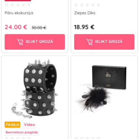
Pāru ekskursija
Ziepes Diks
24.00 €
18.95 €
30.00 €
IELIKT GROZĀ
IELIKT GROZĀ
Pēdējā
Video
Bezmaksas piegāde