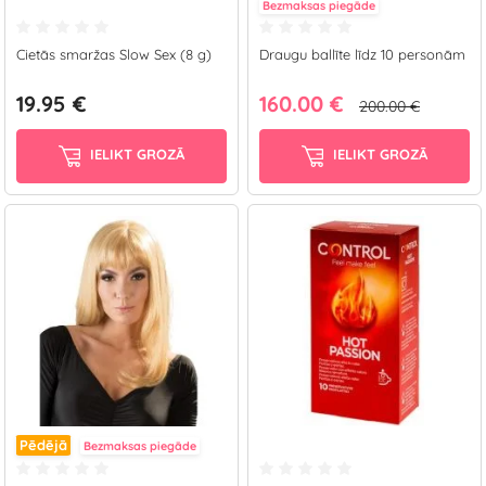
Bezmaksas piegāde
Cietās smaržas Slow Sex (8 g)
Draugu ballīte līdz 10 personām
19.95 €
160.00 €
200.00 €
IELIKT GROZĀ
IELIKT GROZĀ
Pēdējā
Bezmaksas piegāde