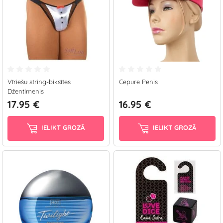
Vīriešu string-biksītes
Cepure Penis
Džentlmenis
17.95 €
16.95 €
IELIKT GROZĀ
IELIKT GROZĀ