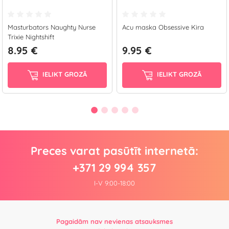
Masturbators Naughty Nurse
Acu maska Obsessive Kira
Trixie Nightshift
8.95 €
9.95 €
IELIKT GROZĀ
IELIKT GROZĀ
Preces varat pasūtīt internetā:
+371 29 994 357
I-V 9:00-18:00
Pagaidām nav nevienas atsauksmes