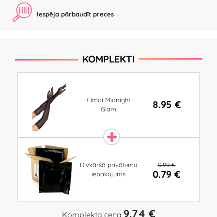
Iespēja pārbaudīt preces
KOMPLEKTI
Cimdi Midnight
8.95 €
Glam
0.99 €
Divkāršā privātuma
0.79 €
iepakojums
9.74 €
Komplekta cena