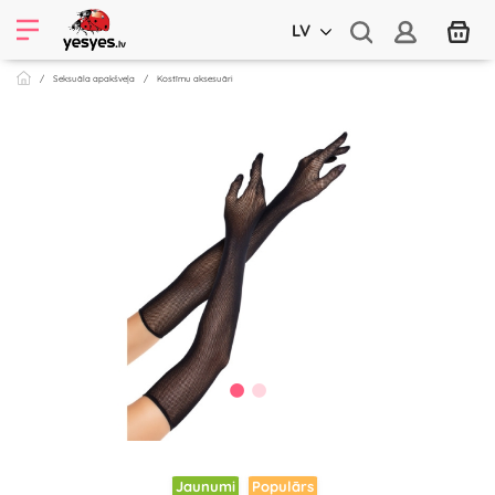
LV
Seksuāla apakšveļa
Kostīmu aksesuāri
Jaunumi
Populārs