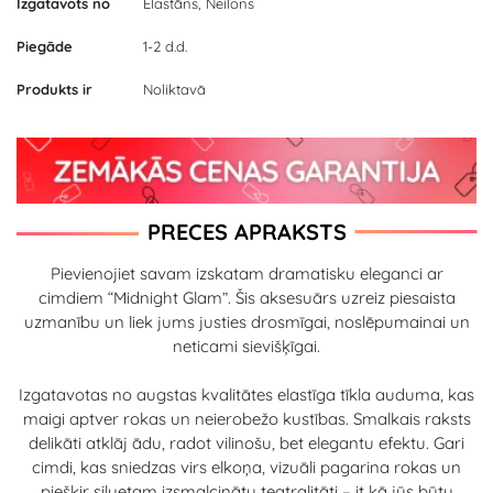
Izgatavots no
Elastāns, Neilons
Piegāde
1-2 d.d.
Produkts ir
Noliktavā
PRECES APRAKSTS
Pievienojiet savam izskatam dramatisku eleganci ar
cimdiem “Midnight Glam”. Šis aksesuārs uzreiz piesaista
uzmanību un liek jums justies drosmīgai, noslēpumainai un
neticami sievišķīgai.
Izgatavotas no augstas kvalitātes elastīga tīkla auduma, kas
maigi aptver rokas un neierobežo kustības. Smalkais raksts
delikāti atklāj ādu, radot vilinošu, bet elegantu efektu. Gari
cimdi, kas sniedzas virs elkoņa, vizuāli pagarina rokas un
piešķir siluetam izsmalcinātu teatralitāti – it kā jūs būtu