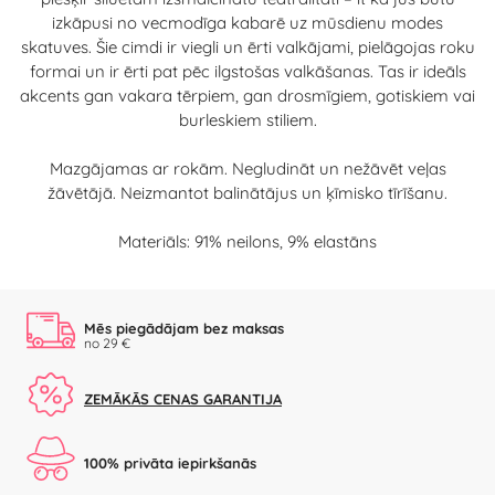
izkāpusi no vecmodīga kabarē uz mūsdienu modes
skatuves. Šie cimdi ir viegli un ērti valkājami, pielāgojas roku
formai un ir ērti pat pēc ilgstošas valkāšanas. Tas ir ideāls
akcents gan vakara tērpiem, gan drosmīgiem, gotiskiem vai
burleskiem stiliem.
Mazgājamas ar rokām. Negludināt un nežāvēt veļas
žāvētājā. Neizmantot balinātājus un ķīmisko tīrīšanu.
Materiāls: 91% neilons, 9% elastāns
Mēs piegādājam bez maksas
no 29 €
ZEMĀKĀS CENAS GARANTIJA
100% privāta iepirkšanās