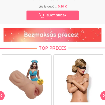
Jūs ietaupāt :
0.20 €
IELIKT GROZĀ
TOP PRECES