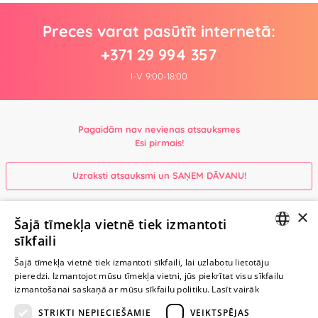
Preces varat pasūtīt internetā:
+371 29 994 357
I-V 9:00-18:00
Pagaidām nav nevienas atsauksmes
Esi pirmais!
Uzraksti atsauksmi un SAŅEM DĀVANU!
×
Ievērībai: Yesyes.lv satur atklātu seksuālu informāciju un attēlus. Lietot
Šajā tīmekļa vietnē tiek izmantoti
šo vietni vari tikai no 18 gadu vecuma.
sīkfaili
LATVIAN
Šajā tīmekļa vietnē tiek izmantoti sīkfaili, lai uzlabotu lietotāju
pieredzi. Izmantojot mūsu tīmekļa vietni, jūs piekrītat visu sīkfailu
TURPINIET
RUSSIAN
izmantošanai saskaņā ar mūsu sīkfailu politiku.
Lasīt vairāk
ROTAĻĀTIES
STRIKTI NEPIECIEŠAMIE
VEIKTSPĒJAS