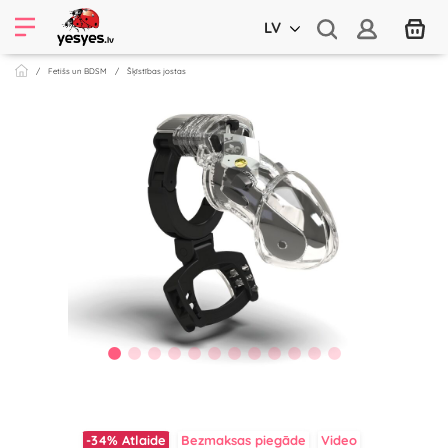
LV
Fetišs un BDSM
Šķīstības jostas
-34%
Atlaide
Bezmaksas piegāde
Video