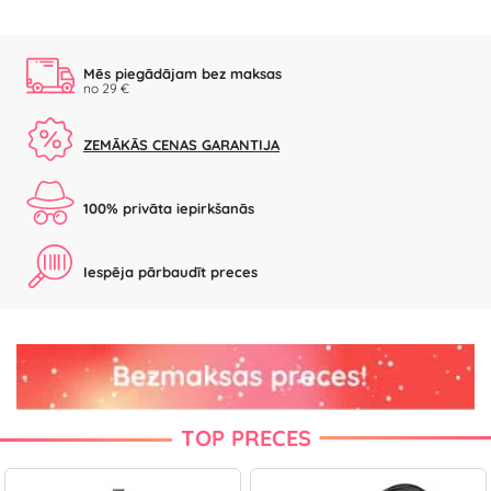
Mēs piegādājam bez maksas
no 29 €
ZEMĀKĀS CENAS GARANTIJA
100% privāta iepirkšanās
Iespēja pārbaudīt preces
TOP PRECES