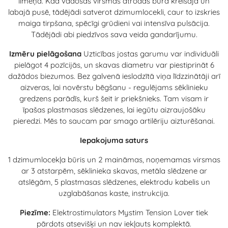
līmeņa. Kad vadošās virsmas atrodas būra kreisajā un
labajā pusē, tādējādi satverot dzimumlocekli, caur to izskries
maiga tirpšana, spēcīgi grūdieni vai intensīva pulsācija.
Tādējādi abi piedzīvos sava veida gandarījumu.
Izmēru pielāgošana
Uzticības jostas garumu var individuāli
pielāgot 4 pozīcijās, un skavas diametru var piestiprināt 6
dažādos biezumos. Bez galvenā ieslodzītā viņa līdzzinātāji arī
aizveras, lai novērstu bēgšanu - regulējams sēklinieku
gredzens parādīs, kurš šeit ir priekšnieks. Tam visam ir
īpašas plastmasas slēdzenes, lai iegūtu aizraujošāku
pieredzi. Mēs to saucam par smago artilēriju aizturēšanai.
Iepakojuma saturs
1 dzimumlocekļa būris un 2 maināmas, noņemamas virsmas
ar 3 atstarpēm, sēklinieka skavas, metāla slēdzene ar
atslēgām, 5 plastmasas slēdzenes, elektrodu kabelis un
uzglabāšanas kaste, instrukcija.
Piezīme:
Elektrostimulators Mystim Tension Lover tiek
pārdots atsevišķi un nav iekļauts komplektā.