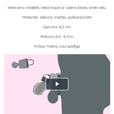
Ieteicams rotaļlietu lietot kopā ar ūdens bāzes smērvielu.
Materiāls: silikons, metāls, polikarbonāts
Garums: 8,2 cm
Platums:3,4 ; 4,7cm
Krāsa: melna, caurspīdīga
Play
Video