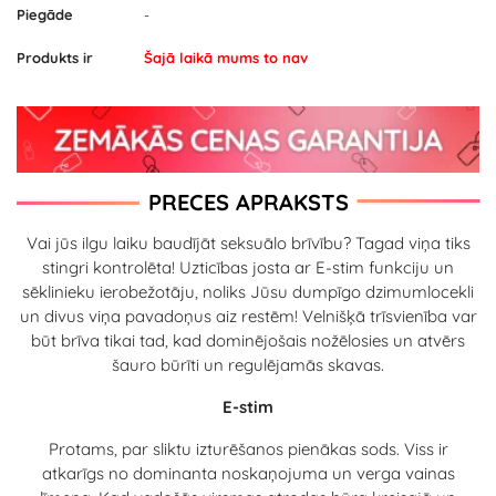
Piegāde
-
Produkts ir
Šajā laikā mums to nav
PRECES APRAKSTS
Vai jūs ilgu laiku baudījāt seksuālo brīvību? Tagad viņa tiks
stingri kontrolēta! Uzticības josta ar E-stim funkciju un
sēklinieku ierobežotāju, noliks Jūsu dumpīgo dzimumlocekli
un divus viņa pavadoņus aiz restēm! Velnišķā trīsvienība var
būt brīva tikai tad, kad dominējošais nožēlosies un atvērs
šauro būrīti un regulējamās skavas.
E-stim
Protams, par sliktu izturēšanos pienākas sods. Viss ir
atkarīgs no dominanta noskaņojuma un verga vainas