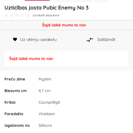
Uzticības josta Pubic Enemy No 3
Uzrakstīt atsauksmi
Šajā laikā mums to nav
Uz vēlmju sarakstu
Salīdzināt
Šajā laikā mums to nav
Preču zīme
Mystim
Biezums cm
4,7 cm
Krāsa
Caurspīdīgā
Paredzēts
Vīriešiem
Izgatavots no
Silikons