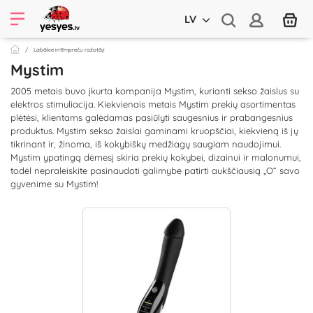
LV
Labākie intīmpreču ražotāji
Mystim
2005 metais buvo įkurta kompanija Mystim, kurianti sekso žaislus su
elektros stimuliacija. Kiekvienais metais Mystim prekių asortimentas
plėtėsi, klientams galėdamas pasiūlyti saugesnius ir prabangesnius
produktus. Mystim sekso žaislai gaminami kruopščiai, kiekvieną iš jų
tikrinant ir, žinoma, iš kokybiškų medžiagų saugiam naudojimui.
Mystim ypatingą dėmesį skiria prekių kokybei, dizainui ir malonumui,
todėl nepraleiskite pasinaudoti galimybe patirti aukščiausią „O“ savo
gyvenime su Mystim!