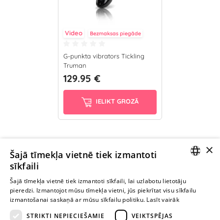
Video
Bezmaksas piegāde
G-punkta vibrators Tickling
Truman
129.95 €
IELIKT GROZĀ
×
Ievērībai: Yesyes.lv satur atklātu seksuālu informāciju un attēlus. Lietot
Šajā tīmekļa vietnē tiek izmantoti
šo vietni vari tikai no 18 gadu vecuma.
sīkfaili
LATVIAN
Šajā tīmekļa vietnē tiek izmantoti sīkfaili, lai uzlabotu lietotāju
pieredzi. Izmantojot mūsu tīmekļa vietni, jūs piekrītat visu sīkfailu
TURPINIET
RUSSIAN
izmantošanai saskaņā ar mūsu sīkfailu politiku.
Lasīt vairāk
ROTAĻĀTIES
STRIKTI NEPIECIEŠAMIE
VEIKTSPĒJAS