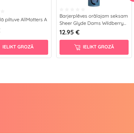
Barjerplēves orālajam seksam
ā piltuve AllMatters A
Sheer Glyde Dams Wildberry...
€
12.95 €
IELIKT GROZĀ
IELIKT GROZĀ