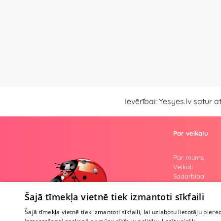
Ievērībai: Yesyes.lv satur 
Par veikalu
Par mums
Veikali
Sadarbība
Atsauksmes
Jautājumi
Šajā tīmekļa vietnē tiek izmantoti sīkfaili
Kailās atklāsme
Šajā tīmekļa vietnē tiek izmantoti sīkfaili, lai uzlabotu lietotāju piere
Zīmoli