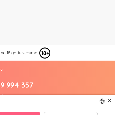
kai no 18 gadu vecuma.
ja
29 994 357
.lv
×
m/yesyes.lv
esyes.lv
LATVIAN