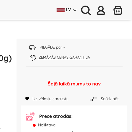
LV
PIEGĀDE par -
0g)
ZEMĀKĀS CENAS GARANTIJA
Šajā laikā mums to nav
Uz vēlmju sarakstu
Salīdzināt
Prece atrodās:
Noliktavā
s