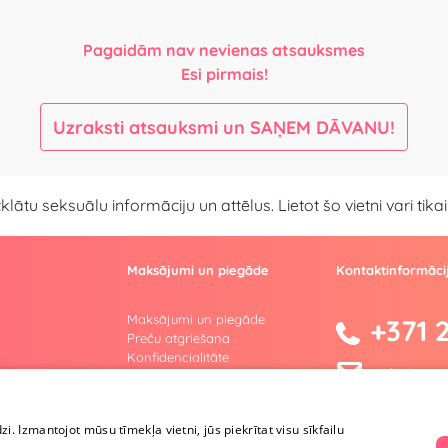
Pagaidām nav nevienas atsauksmes
Esi pirmais!
Uzraksti atsauksmi un SAŅEM DĀVANU!
atklātu seksuālu informāciju un attēlus. Lietot šo vietni vari ti
Maksājumi un piegāde
Kontaktinformāci
Maksājumi un piegāde
+371 
Preču atgriešana
Konfidencialitāte
info@yesyes
Lietošanas noteikumi
Privātuma politika
facebook.co
s
Lojalitātes programma
dzi. Izmantojot mūsu tīmekļa vietni, jūs piekrītat visu sīkfailu
Instagram/y