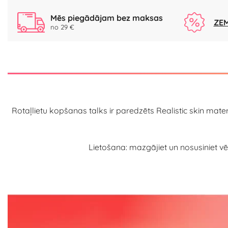
Mēs piegādājam bez maksas
ZEM
no 29 €
Rotaļlietu kopšanas talks ir paredzēts Realistic skin mater
Lietošana: mazgājiet un nosusiniet vēla