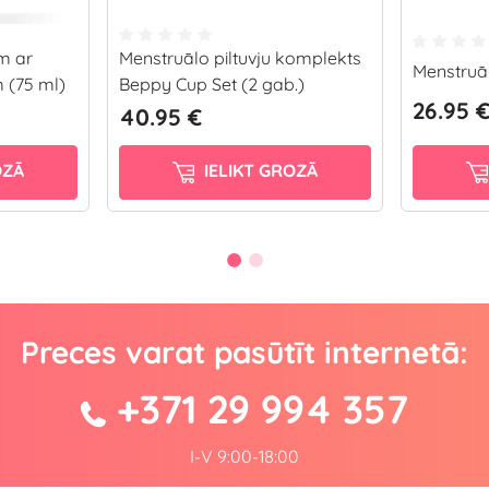
m ar
Menstruālo piltuvju komplekts
Menstruāl
 (75 ml)
Beppy Cup Set (2 gab.)
26.95 
40.95 €
OZĀ
IELIKT GROZĀ
Preces varat pasūtīt internetā:
+371 29 994 357
I-V 9:00-18:00