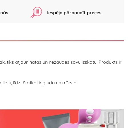
anās
Iespēja pārbaudīt preces
gāk, tiks atjauninātas un nezaudēs savu izskatu. Produkts ir
lietu, līdz tā atkal ir gluda un mīksta.