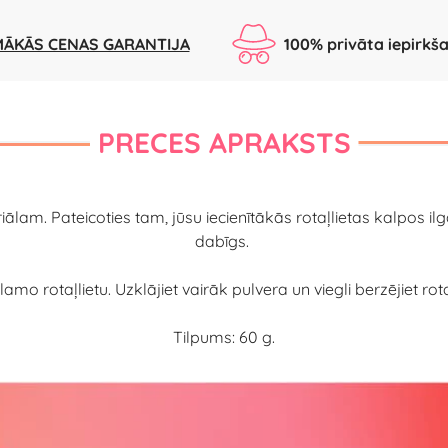
ĀKĀS CENAS GARANTIJA
100% privāta iepirkš
PRECES APRAKSTS
iālam. Pateicoties tam, jūsu iecienītākās rotaļlietas kalpos il
dabīgs.
mo rotaļlietu. Uzklājiet vairāk pulvera un viegli berzējiet rotaļ
Tilpums: 60 g.