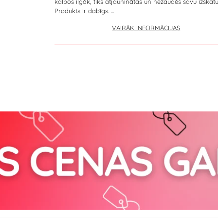
kalpos ilgāk, tiks atjauninātas un nezaudēs savu izskatu
Produkts ir dabīgs. ...
VAIRĀK INFORMĀCIJAS