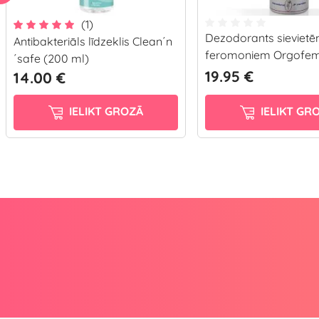
(1)
Dezodorants sievietē
Antibakteriāls līdzeklis Clean´n
feromoniem Orgofem
´safe (200 ml)
19.95 €
14.00 €
IELIKT GROZĀ
IELIKT GR