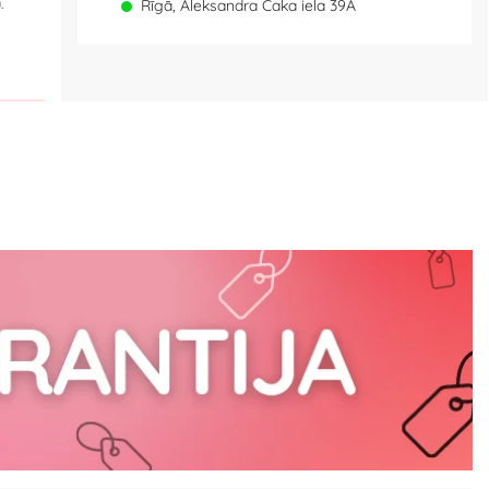
.
Rīgā, Aleksandra Čaka iela 39A