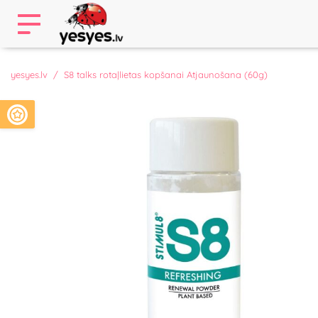
yesyes.lv
S8 talks rotaļlietas kopšanai Atjaunošana (60g)