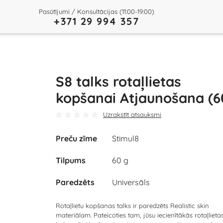
Pasūtījumi / Konsultācijas (11:00-19:00)
+371 29 994 357
S8 talks rotaļlietas
kopšanai Atjaunošana (6
Uzrakstīt atsauksmi
Preču zīme
Stimul8
Tilpums
60 g
Paredzēts
Universāls
Rotaļlietu kopšanas talks ir paredzēts Realistic skin
materiālam. Pateicoties tam, jūsu iecienītākās rotaļlieta