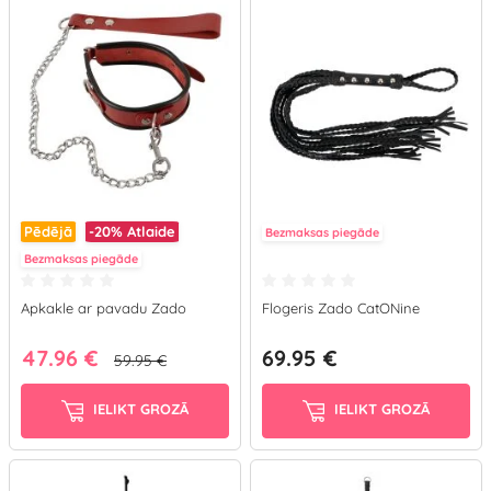
Pēdējā
-20%
Atlaide
Bezmaksas piegāde
Bezmaksas piegāde
Apkakle ar pavadu Zado
Flogeris Zado CatONine
47.96 €
69.95 €
59.95 €
IELIKT GROZĀ
IELIKT GROZĀ