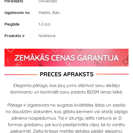
Paredzēts
Universāls
Izgatavots no
Metāls, Āda
Piegāde
1-2 d.d.
Produkts ir
Noliktavā
PRECES APRAKSTS
Eleganta pātaga, kas ļauj jums atbrīvot savu iekšējo
dominantu un kontrolēt savu padoto BDSM ainas laikā.
Pātaga ir izgatavota no augstas kvalitātes ādas un sastāv
no daudzām sloksnēm, kas glāsta ķermeni vai atstāj sāpīga
pēriena nospiedumus. Tai ir izturīgs, ietīts rokturis ar D
formas gredzenu, pie kura piestiprināta cilpa, lai to varētu
piekarināt. Zelta krāsas metāla detaļas piešķir eleganci,