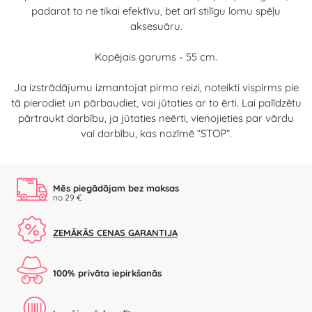
padarot to ne tikai efektīvu, bet arī stilīgu lomu spēļu
aksesuāru.
Kopējais garums - 55 cm.
Ja izstrādājumu izmantojat pirmo reizi, noteikti vispirms pie
tā pierodiet un pārbaudiet, vai jūtaties ar to ērti. Lai palīdzētu
pārtraukt darbību, ja jūtaties neērti, vienojieties par vārdu
vai darbību, kas nozīmē “STOP”.
Mēs piegādājam bez maksas
no 29 €
ZEMĀKĀS CENAS GARANTIJA
100% privāta iepirkšanās