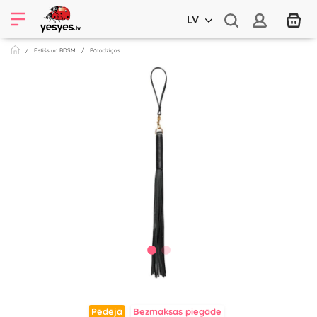
LV
Fetišs un BDSM
Pātadziņas
Pēdējā
Bezmaksas piegāde