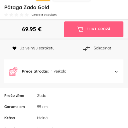
Pātaga Zado Gold
Uzrakstīt atsauksmi
69.95
€
IELIKT GROZĀ
Uz vēlmju sarakstu
Salīdzināt
1 veikalā
Prece atrodās:
Preču zīme
Zado
Garums cm
55 cm
Krāsa
Melnā