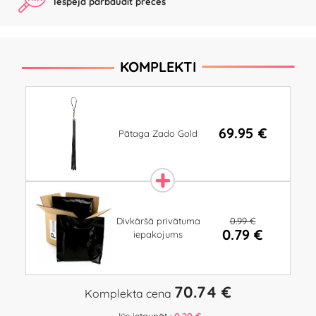
Iespēja pārbaudīt preces
KOMPLEKTI
69.95 €
Pātaga Zado Gold
0.99 €
Divkāršā privātuma
0.79 €
iepakojums
70.74 €
Komplekta cena