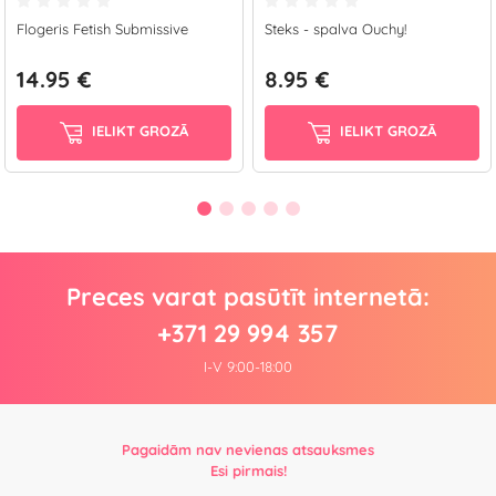
Flogeris Fetish Submissive
Steks - spalva Ouchy!
14.95 €
8.95 €
IELIKT GROZĀ
IELIKT GROZĀ
Preces varat pasūtīt internetā:
+371 29 994 357
I-V 9:00-18:00
Pagaidām nav nevienas atsauksmes
Esi pirmais!