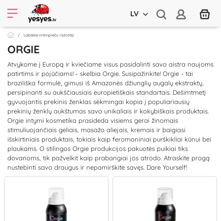
LV
Labākie intīmpreču ražotāji
ORGIE
Atvykome į Europą ir kviečiame visus pasidalinti savo aistra naujoms
patirtims ir pojūčiams! - skelbia Orgie. Susipažinkite! Orgie - tai
braziliška formulė, gimusi iš Amazonės džiunglių augalų ekstraktų,
persipinanti su aukščiausiais europietiškais standartais. Dešimtmetį
gyvuojantis prekinis ženklas sėkmingai kopia į populiariausių
prekinių ženklų aukštumas savo unikaliais ir kokybiškais produktais.
Orgie intymi kosmetika prasideda visiems gerai žinomais
stimuliuojančiais geliais, masažo aliejais, kremais ir baigiasi
išskirtiniais produktais, tokiais kaip feromoniniai purškikliai kūnui bei
plaukams. O stilingos Orgie produkcijos pakuotės puikiai tiks
dovanoms, tik pažvelkit kaip prabangiai jos atrodo. Atraskite progą
nustebinti savo draugus ir nepamirškite savęs. Dare Yourself!