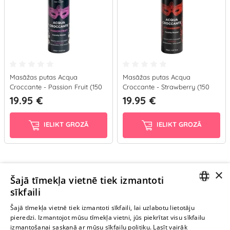
Masāžas putas Acqua
Masāžas putas Acqua
Croccante - Passion Fruit (150
Croccante - Strawberry (150
ml)
ml)
19.95 €
19.95 €
IELIKT GROZĀ
IELIKT GROZĀ
×
Ievērībai: Yesyes.lv satur atklātu seksuālu informāciju un attēlus. Lietot
Šajā tīmekļa vietnē tiek izmantoti
šo vietni vari tikai no 18 gadu vecuma.
sīkfaili
LATVIAN
Šajā tīmekļa vietnē tiek izmantoti sīkfaili, lai uzlabotu lietotāju
pieredzi. Izmantojot mūsu tīmekļa vietni, jūs piekrītat visu sīkfailu
TURPINIET
RUSSIAN
izmantošanai saskaņā ar mūsu sīkfailu politiku.
Lasīt vairāk
ROTAĻĀTIES