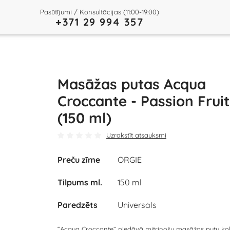
Pasūtījumi / Konsultācijas (11:00-19:00)
+371 29 994 357
Masāžas putas Acqua
Croccante - Passion Fruit
(150 ml)
Uzrakstīt atsauksmi
Preču zīme
ORGIE
Tilpums ml.
150 ml
Paredzēts
Universāls
“Acqua Croccante” piedāvā mitrinošu masāžas putu kol