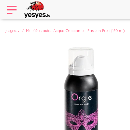
yesyes.lv
Masāžas putas Acqua Croccante - Passion Fruit (150 ml)