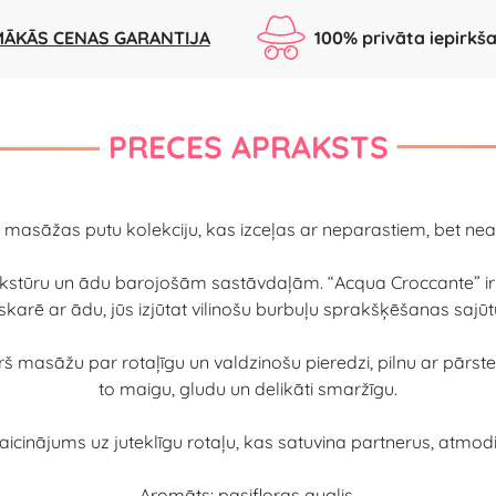
ĀKĀS CENAS GARANTIJA
100% privāta iepirkš
PRECES APRAKSTS
 masāžas putu kolekciju, kas izceļas ar neparastiem, bet 
ekstūru un ādu barojošām sastāvdaļām. “Acqua Croccante” ir u
karē ar ādu, jūs izjūtat vilinošu burbuļu sprakšķēšanas saj
ērš masāžu par rotaļīgu un valdzinošu pieredzi, pilnu ar pār
to maigu, gludu un delikāti smaržīgu.
cinājums uz juteklīgu rotaļu, kas satuvina partnerus, atmodin
Aromāts: pasifloras auglis.