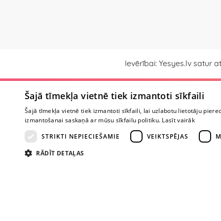
Ievērībai: Yesyes.lv satur 
Šajā tīmekļa vietnē tiek izmantoti sīkfaili
Par veikalu
Šajā tīmekļa vietnē tiek izmantoti sīkfaili, lai uzlabotu lietotāju piere
Par mums
izmantošanai saskaņā ar mūsu sīkfailu politiku.
Lasīt vairāk
Veikali
STRIKTI NEPIECIEŠAMIE
VEIKTSPĒJAS
M
Sadarbība
Atsauksmes
RĀDĪT DETAĻAS
Jautājumi
Kailās atklāsme
Zīmoli