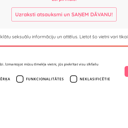
Uzraksti atsauksmi un SAŅEM DĀVANU!
atklātu seksuālu informāciju un attēlus. Lietot šo vietni vari ti
Maksājumi un piegāde
Kontaktinformāci
dzi. Izmantojot mūsu tīmekļa vietni, jūs piekrītat visu sīkfailu
Maksājumi un piegāde
+371 
Preču atgriešana
ĒRĶA
FUNKCIONALITĀTES
NEKLASIFICĒTIE
Konfidencialitāte
info@yesyes
Lietošanas noteikumi
Privātuma politika
facebook.co
s
Lojalitātes programma
Instagram/y