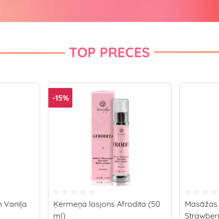
TOP PRECES
-15%
 Vaniļa
Ķermeņa losjons Afrodita (50
Masāžas 
ml)
Strawberr