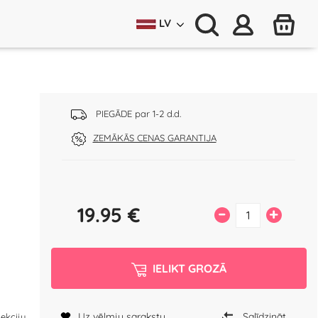
LV
PIEGĀDE par 1-2 d.d.
ZEMĀKĀS CENAS GARANTIJA
19.95
€
–
+
IELIKT GROZĀ
Uz vēlmju sarakstu
Salīdzināt
ekciju,