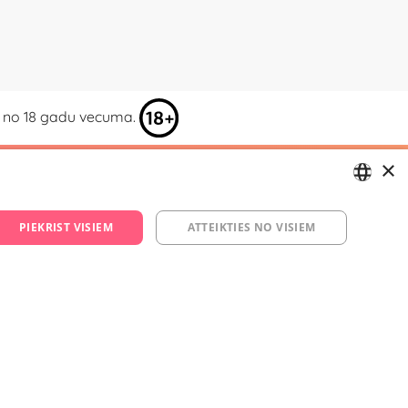
kai no 18 gadu vecuma.
×
ja
LATVIAN
29 994 357
PIEKRIST VISIEM
ATTEIKTIES NO VISIEM
RUSSIAN
.lv
m/yesyes.lv
esyes.lv