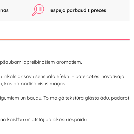
anās
Iespēja pārbaudīt preces
neapšaubāmi apreibinošiem aromātiem.
nikāls ar savu sensuālo efektu – pateicoties inovatīvajai
ūtu, kas pamodina visus maņas.
steigumiem un baudu. To maigā tekstūra glāsta ādu, padarot
a kaislību un atstāj paliekošu iespaidu.