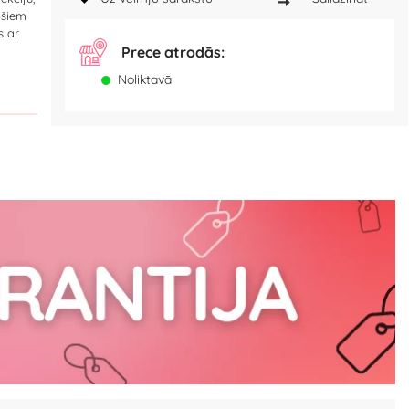
ošiem
s ar
Prece atrodās:
Noliktavā