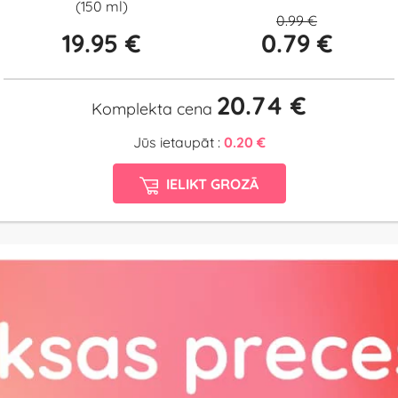
(150 ml)
0.99 €
19.95 €
0.79 €
20.74 €
Komplekta cena
Jūs ietaupāt :
0.20 €
IELIKT GROZĀ