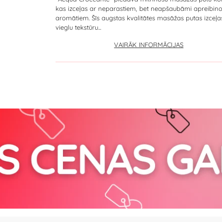
kas izceļas ar neparastiem, bet neapšaubāmi apreibin
aromātiem. Šīs augstas kvalitātes masāžas putas izceļa
vieglu tekstūru...
VAIRĀK INFORMĀCIJAS