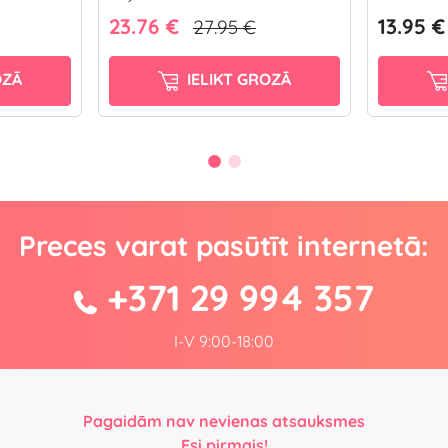
23.76 €
13.95 €
27.95 €
OZĀ
IELIKT GROZĀ
Preces varat pasūtīt internetā:
+371 29 994 357
I-V 9:00-18:00
Pagaidām nav nevienas atsauksmes
Esi pirmais!