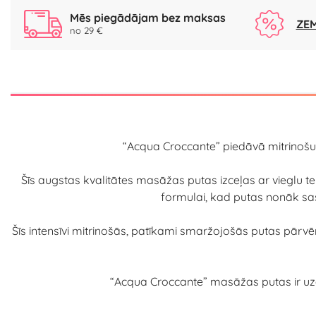
Mēs piegādājam bez maksas
ZEM
no 29 €
“Acqua Croccante” piedāvā mitrinošu
Šīs augstas kvalitātes masāžas putas izceļas ar vieglu t
formulai, kad putas nonāk sas
Šīs intensīvi mitrinošās, patīkami smaržojošās putas pārv
“Acqua Croccante” masāžas putas ir uzai