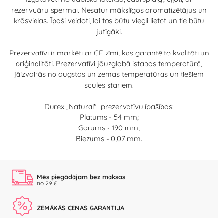
rezervuāru spermai. Nesatur mākslīgos aromatizētājus un
krāsvielas. Īpaši veidoti, lai tos būtu viegli lietot un tie būtu
jutīgāki.
Prezervatīvi ir marķēti ar CE zīmi, kas garantē to kvalitāti un
oriģinalitāti. Prezervatīvi jāuzglabā istabas temperatūrā,
jāizvairās no augstas un zemas temperatūras un tiešiem
saules stariem.
Durex „Natural" prezervatīvu īpašības:
Platums - 54 mm;
Garums - 190 mm;
Biezums - 0,07 mm.
Mēs piegādājam bez maksas
no 29 €
ZEMĀKĀS CENAS GARANTIJA