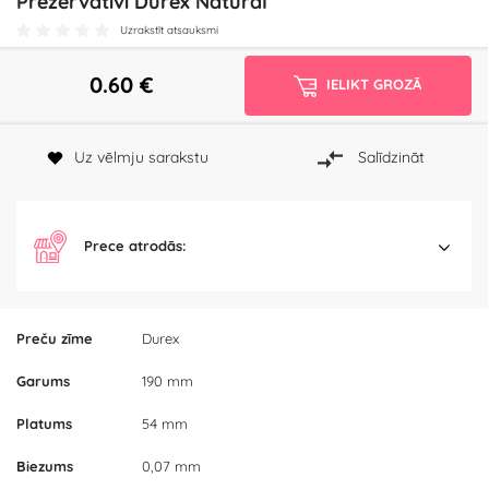
Prezervatīvi Durex Natural
Uzrakstīt atsauksmi
0.60
€
IELIKT GROZĀ
Uz vēlmju sarakstu
Salīdzināt
Prece atrodās:
Preču zīme
Durex
Garums
190 mm
Platums
54 mm
Biezums
0,07 mm