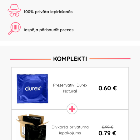
100% privāta iepirkšanās
Iespēja pārbaudīt preces
KOMPLEKTI
Prezervatīvi Durex
0.60 €
Natural
0.99 €
Divkāršā privātuma
0.79 €
iepakojums