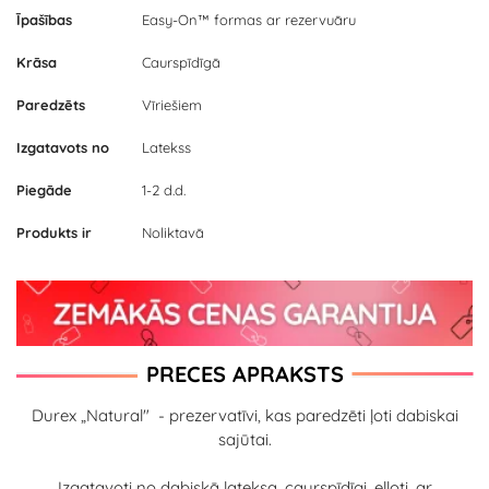
Īpašības
Easy-On™ formas ar rezervuāru
Krāsa
Caurspīdīgā
Paredzēts
Vīriešiem
Izgatavots no
Latekss
Piegāde
1-2 d.d.
Produkts ir
Noliktavā
PRECES APRAKSTS
Durex „Natural" - prezervatīvi, kas paredzēti ļoti dabiskai
sajūtai.
Izgatavoti no dabiskā lateksa, caurspīdīgi, eļļoti, ar