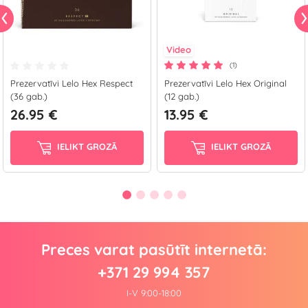
Video
(1)
Prezervatīvi Lelo Hex Respect
Prezervatīvi Lelo Hex Original
(36 gab.)
(12 gab.)
26.95 €
13.95 €
IELIKT GROZĀ
IELIKT GROZĀ
Preces varat pasūtīt internetā:
+371 29 994 357
I-V 9:00-18:00