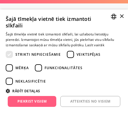
×
Pagaidām nav nevienas atsauksmes
Šajā tīmekļa vietnē tiek izmantoti
Esi pirmais!
sīkfaili
LATVIAN
Uzraksti atsauksmi un SAŅEM DĀVANU!
Šajā tīmekļa vietnē tiek izmantoti sīkfaili, lai uzlabotu lietotāju
pieredzi. Izmantojot mūsu tīmekļa vietni, jūs piekrītat visu sīkfailu
RUSSIAN
izmantošanai saskaņā ar mūsu sīkfailu politiku.
Lasīt vairāk
Ievērībai: Yesyes.lv satur atklātu seksuālu informāciju un attēlus. Lietot
STRIKTI NEPIECIEŠAMIE
VEIKTSPĒJAS
šo vietni vari tikai no 18 gadu vecuma.
MĒRĶA
FUNKCIONALITĀTES
TURPINIET
ROTAĻĀTIES
NEKLASIFICĒTIE
RĀDĪT DETAĻAS
+371 29 994 357
PIEKRIST VISIEM
ATTEIKTIES NO VISIEM
info@yesyes.lv
facebook.com/yesyes.lv
Instagram/yesyes.lv