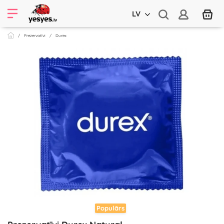
LV
Prezervatīvi
Durex
Populārs