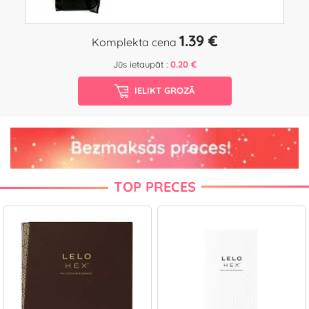
1.39 €
Komplekta cena
Jūs ietaupāt :
0.20 €
IELIKT GROZĀ
TOP PRECES