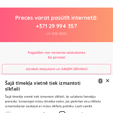
Preces varat pasūtīt internetā:
+371 29 994 357
I-V 9:00-18:00
Pagaidām nav nevienas atsauksmes
Esi pirmais!
Uzraksti atsauksmi un SAŅEM DĀVANU!
×
Šajā tīmekļa vietnē tiek izmantoti
Ievērībai: Yesyes.lv satur atklātu seksuālu informāciju un attēlus. Lietot
sīkfaili
šo vietni vari tikai no 18 gadu vecuma.
LATVIAN
Šajā tīmekļa vietnē tiek izmantoti sīkfaili, lai uzlabotu lietotāju
pieredzi. Izmantojot mūsu tīmekļa vietni, jūs piekrītat visu sīkfailu
RUSSIAN
TURPINIET
izmantošanai saskaņā ar mūsu sīkfailu politiku.
Lasīt vairāk
ROTAĻĀTIES