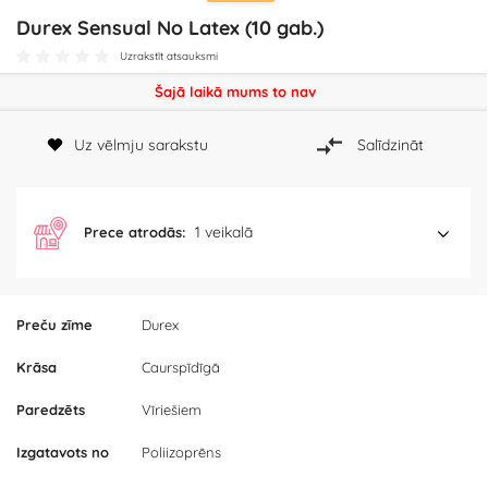
Durex Sensual No Latex (10 gab.)
Uzrakstīt atsauksmi
Šajā laikā mums to nav
Uz vēlmju sarakstu
Salīdzināt
1 veikalā
Prece atrodās:
Preču zīme
Durex
Krāsa
Caurspīdīgā
Paredzēts
Vīriešiem
Izgatavots no
Poliizoprēns