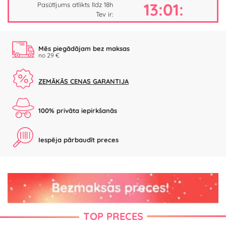
13:01:
Pasūtījums atlikts līdz 18h
Tev ir:
Mēs piegādājam bez maksas
no 29 €
ZEMĀKĀS CENAS GARANTIJA
100% privāta iepirkšanās
Iespēja pārbaudīt preces
TOP PRECES