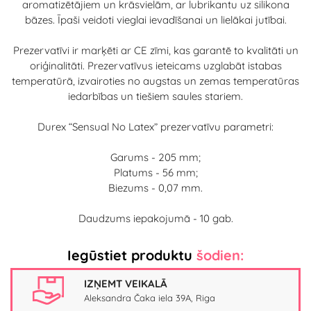
aromatizētājiem un krāsvielām, ar lubrikantu uz silikona
bāzes. Īpaši veidoti vieglai ievadīšanai un lielākai jutībai.
Prezervatīvi ir marķēti ar CE zīmi, kas garantē to kvalitāti un
oriģinalitāti. Prezervatīvus ieteicams uzglabāt istabas
temperatūrā, izvairoties no augstas un zemas temperatūras
iedarbības un tiešiem saules stariem.
Durex “Sensual No Latex” prezervatīvu parametri:
Garums - 205 mm;
Platums - 56 mm;
Biezums - 0,07 mm.
Daudzums iepakojumā - 10 gab.
Iegūstiet produktu
šodien:
IZŅEMT VEIKALĀ
Aleksandra Čaka iela 39A, Riga