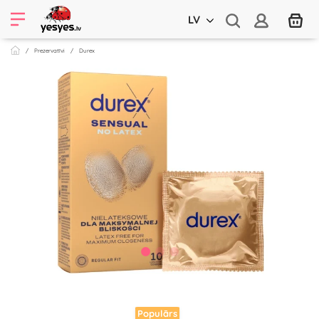
LV
Prezervatīvi
Durex
Populārs