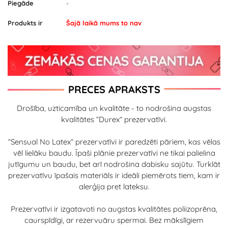
Piegāde
-
Produkts ir
Šajā laikā mums to nav
PRECES APRAKSTS
Drošība, uzticamība un kvalitāte - to nodrošina augstas
kvalitātes “Durex” prezervatīvi.
“Sensual No Latex” prezervatīvi ir paredzēti pāriem, kas vēlas
vēl lielāku baudu. Īpaši plānie prezervatīvi ne tikai palielina
jutīgumu un baudu, bet arī nodrošina dabisku sajūtu. Turklāt
prezervatīvu īpašais materiāls ir ideāli piemērots tiem, kam ir
alerģija pret lateksu.
Prezervatīvi ir izgatavoti no augstas kvalitātes poliizoprēna,
caurspīdīgi, ar rezervuāru spermai. Bez mākslīgiem