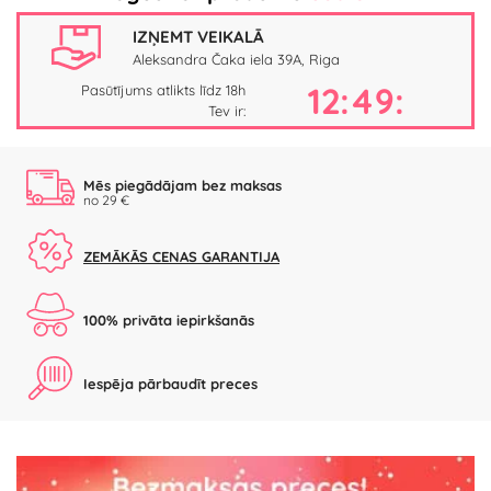
IZŅEMT VEIKALĀ
Aleksandra Čaka iela 39A, Riga
12:49:
Pasūtījums atlikts līdz 18h
Tev ir:
Mēs piegādājam bez maksas
no 29 €
ZEMĀKĀS CENAS GARANTIJA
100% privāta iepirkšanās
Iespēja pārbaudīt preces