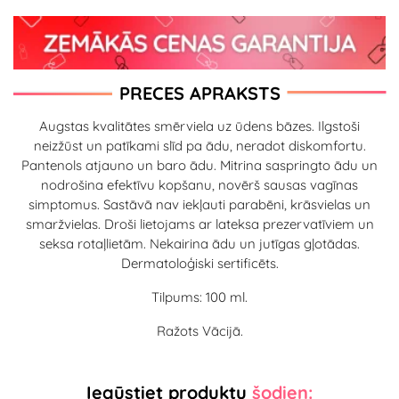
PRECES APRAKSTS
Augstas kvalitātes smērviela uz ūdens bāzes. Ilgstoši
neizžūst un patīkami slīd pa ādu, neradot diskomfortu.
Pantenols atjauno un baro ādu. Mitrina saspringto ādu un
nodrošina efektīvu kopšanu, novērš sausas vagīnas
simptomus. Sastāvā nav iekļauti parabēni, krāsvielas un
smaržvielas. Droši lietojams ar lateksa prezervatīviem un
seksa rotaļlietām. Nekairina ādu un jutīgas gļotādas.
Dermatoloģiski sertificēts.
Tilpums: 100 ml.
Ražots Vācijā.
Iegūstiet produktu
šodien: