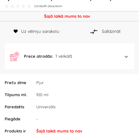
Uzrakstīt atsauksmi
Šajā laikā mums to nav
Uz vēlmju sarakstu
Salīdzināt
1 veikalā
Prece atrodās:
Preču zīme
Pjur
Tilpums ml.
100 ml
Paredzēts
Universāls
Piegāde
-
Produkts ir
Šajā laikā mums to nav