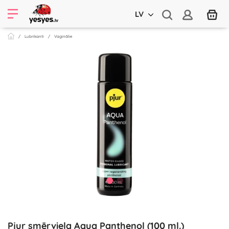
LV
Lubrikanti
Vaginālie
Pjur smērviela Aqua Panthenol (100 ml.)