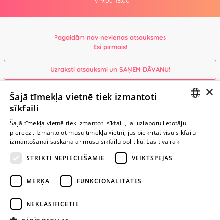
I-V 9:00-18:00
Pagaidām nav nevienas atsauksmes
Esi pirmais!
Uzraksti atsauksmi un SAŅEM DĀVANU!
×
Šajā tīmekļa vietnē tiek izmantoti
Ievērībai: Yesyes.lv satur atklātu seksuālu informāciju un attēlus. Lietot
sīkfaili
šo vietni vari tikai no 18 gadu vecuma.
LATVIAN
Šajā tīmekļa vietnē tiek izmantoti sīkfaili, lai uzlabotu lietotāju
pieredzi. Izmantojot mūsu tīmekļa vietni, jūs piekrītat visu sīkfailu
RUSSIAN
TURPINIET
izmantošanai saskaņā ar mūsu sīkfailu politiku.
Lasīt vairāk
ROTAĻĀTIES
STRIKTI NEPIECIEŠAMIE
VEIKTSPĒJAS
+371 29 994 357
MĒRĶA
FUNKCIONALITĀTES
info@yesyes.lv
NEKLASIFICĒTIE
facebook.com/yesyes.lv