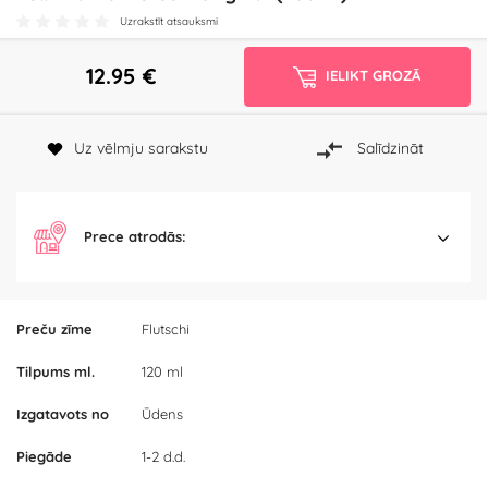
Uzrakstīt atsauksmi
12.95
€
IELIKT GROZĀ
Uz vēlmju sarakstu
Salīdzināt
Prece atrodās:
Preču zīme
Flutschi
Tilpums ml.
120 ml
Izgatavots no
Ūdens
Piegāde
1-2 d.d.