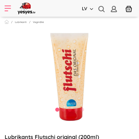
LV
Lubrikanti
Vaginālie
Lubrikants Flutschi original (200ml)