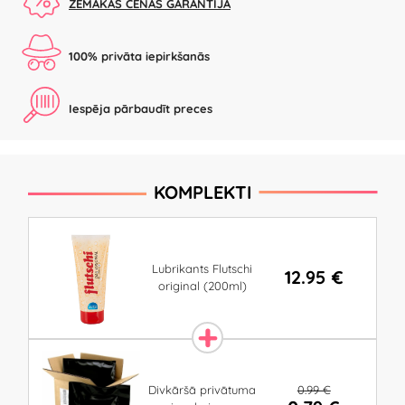
ZEMĀKĀS CENAS GARANTIJA
100% privāta iepirkšanās
Iespēja pārbaudīt preces
KOMPLEKTI
Lubrikants Flutschi
12.95 €
original (200ml)
0.99 €
Divkāršā privātuma