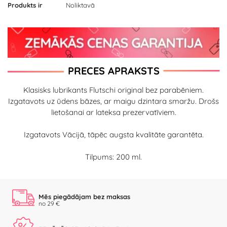
Produkts ir
Noliktavā
PRECES APRAKSTS
Klasisks lubrikants Flutschi original bez parabēniem.
Izgatavots uz ūdens bāzes, ar maigu dzintara smaržu. Drošs
lietošanai ar lateksa prezervatīviem.
Izgatavots Vācijā, tāpēc augsta kvalitāte garantēta.
Tilpums: 200 ml.
Mēs piegādājam bez maksas
no 29 €