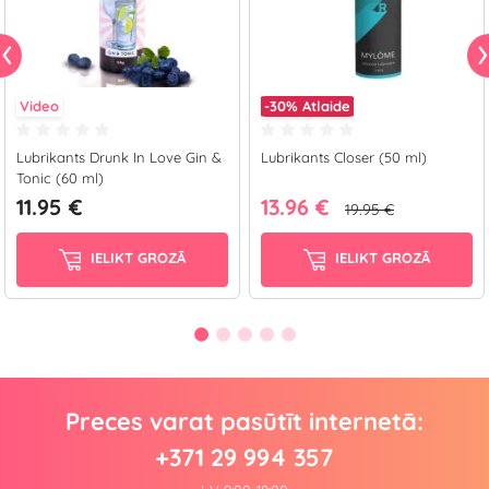
Video
-30%
Atlaide
Lubrikants Drunk In Love Gin &
Lubrikants Closer (50 ml)
Tonic (60 ml)
11.95 €
13.96 €
19.95 €
IELIKT GROZĀ
IELIKT GROZĀ
Preces varat pasūtīt internetā:
+371 29 994 357