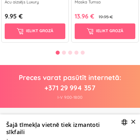
Acu aizsējs Luxury
Maska Tumsa
9.95 €
13.96 €
19.95 €
IELIKT GROZĀ
IELIKT GROZĀ
Preces varat pasūtīt internetā:
+371 29 994 357
I-V 9:00-18:00
×
Pagaidām nav nevienas atsauksmes
Šajā tīmekļa vietnē tiek izmantoti
Esi pirmais!
sīkfaili
LATVIAN