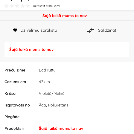
Uzrakstīt atsauksmi
Šajā laikā mums to nav
Uz vēlmju sarakstu
Salīdzināt
Šajā laikā mums to nav
Preču zīme
Bad Kitty
Garums cm
42 cm
Krāsa
Violetā/Melnā
Izgatavots no
Āda, Poliuretāns
Piegāde
-
Produkts ir
Šajā laikā mums to nav