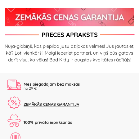
PRECES APRAKSTS
Nūja-glābiņš, kas piepilda jūsu dziļākās vēlmes! Jūs jautāsiet,
kā? Ļoti vienkārši! Maigi ieperiet partneri, un viņš būs gatavs
darīt visu, ko vēlas! Bad Kitty ir augstas kvalitātes rādītājs!
Mēs piegādājam bez maksas
no 29 €
ZEMĀKĀS CENAS GARANTIJA
100% privāta iepirkšanās