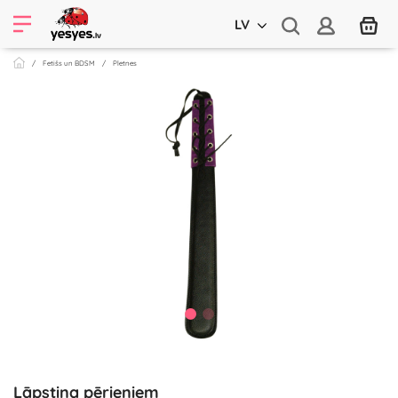
LV
Fetišs un BDSM
Pletnes
Lāpstiņa pērieniem