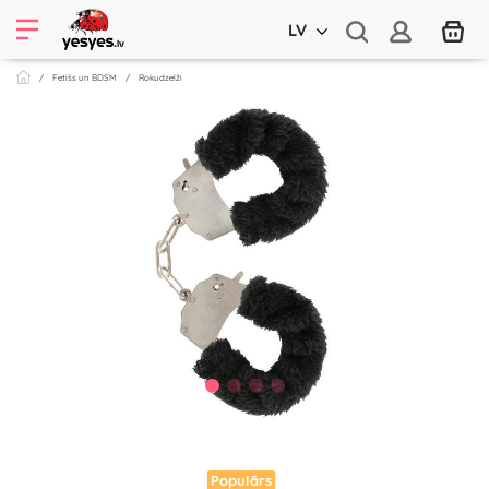
LV
Fetišs un BDSM
Rokudzelži
Populārs