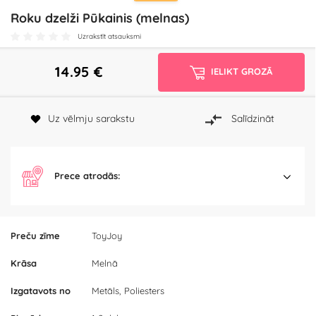
Roku dzelži Pūkainis (melnas)
Uzrakstīt atsauksmi
14.95
€
IELIKT GROZĀ
Uz vēlmju sarakstu
Salīdzināt
Prece atrodās:
Preču zīme
ToyJoy
Krāsa
Melnā
Izgatavots no
Metāls, Poliesters