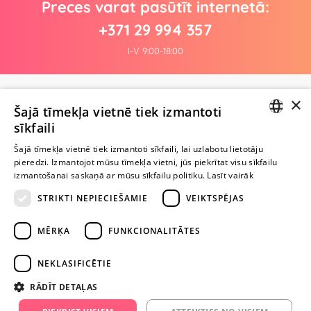
Preces varat pasūtīt internetā:
+371 29 994 357
I-V 9:00-18:00
×
Pagaidām nav nevienas atsauksmes
Šajā tīmekļa vietnē tiek izmantoti
Esi pirmais!
sīkfaili
LATVIAN
Uzraksti atsauksmi un SAŅEM DĀVANU!
Šajā tīmekļa vietnē tiek izmantoti sīkfaili, lai uzlabotu lietotāju
pieredzi. Izmantojot mūsu tīmekļa vietni, jūs piekrītat visu sīkfailu
RUSSIAN
izmantošanai saskaņā ar mūsu sīkfailu politiku.
Lasīt vairāk
Ievērībai: Yesyes.lv satur atklātu seksuālu informāciju un attēlus. Lietot
STRIKTI NEPIECIEŠAMIE
VEIKTSPĒJAS
šo vietni vari tikai no 18 gadu vecuma.
MĒRĶA
FUNKCIONALITĀTES
TURPINIET
ROTAĻĀTIES
NEKLASIFICĒTIE
RĀDĪT DETAĻAS
+371 29 994 357