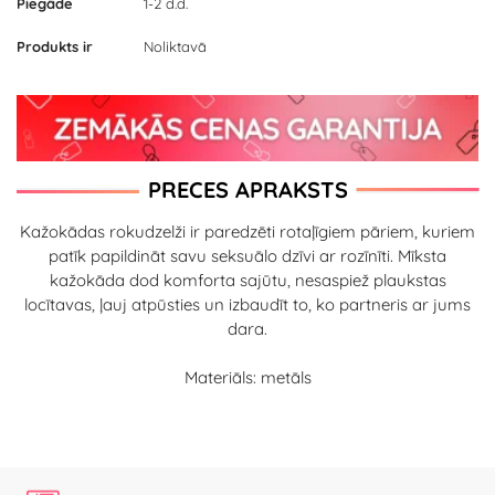
Piegāde
1-2 d.d.
Produkts ir
Noliktavā
PRECES APRAKSTS
Kažokādas rokudzelži ir paredzēti rotaļīgiem pāriem, kuriem
patīk papildināt savu seksuālo dzīvi ar rozīnīti. Mīksta
kažokāda dod komforta sajūtu, nesaspiež plaukstas
locītavas, ļauj atpūsties un izbaudīt to, ko partneris ar jums
dara.
Materiāls: metāls