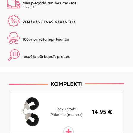
Mēs piegādājam bez maksas
no 29 €
ZEMĀKĀS CENAS GARANTIJA
100% privāta iepirkšanās
Iespēja pārbaudīt preces
KOMPLEKTI
Roku dzelži
14.95 €
Pūkainis (melnas)