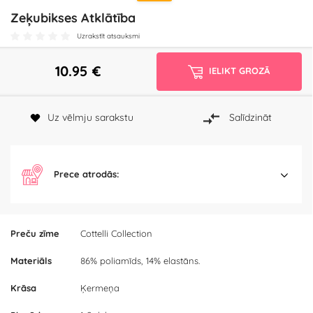
Zeķubikses Atklātība
Uzrakstīt atsauksmi
10.95
€
IELIKT GROZĀ
Uz vēlmju sarakstu
Salīdzināt
Prece atrodās:
Preču zīme
Cottelli Collection
Materiāls
86% poliamīds, 14% elastāns.
Krāsa
Ķermeņa