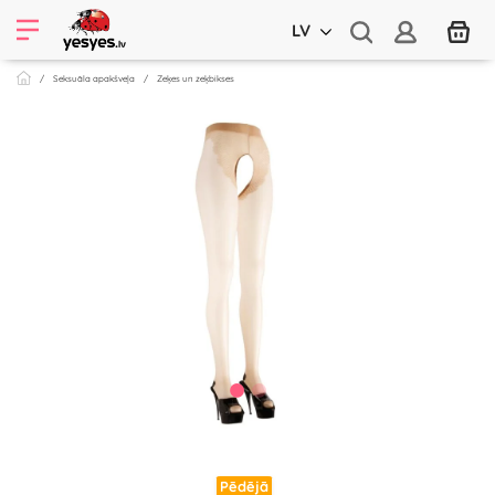
LV
Seksuāla apakšveļa
Zeķes un zeķbikses
Pēdējā