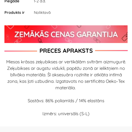
Piegāde
1-2 d.d.
Produkts ir
Noliktavā
PRECES APRAKSTS
Miesas krāsas zeķubikses ar vertikālām svītrām aizmugurē.
Zeķubikses ar augstu vidukli, papēžu zonā ar ieliktņiem no
blīvāka materiāla. Šī aksesuāra rozīnīte ir atklāta intīmā
zona, kas ļoti uzbudina. Izgatavots no sertificēta Oeko-Tex
materiāla.
Sastāvs: 86% poliamīds / 14% elastāns
Izmērs: universāls (S-L)