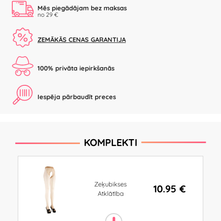
Mēs piegādājam bez maksas
no 29 €
ZEMĀKĀS CENAS GARANTIJA
100% privāta iepirkšanās
Iespēja pārbaudīt preces
KOMPLEKTI
Zeķubikses
10.95 €
Atklātība