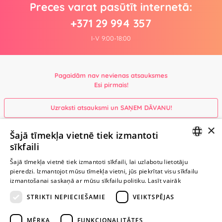
Preces varat pasūtīt internetā:
+371 29 994 357
I-V 9:00-18:00
Pagaidām nav nevienas atsauksmes
Esi pirmais!
Uzraksti atsauksmi un SAŅEM DĀVANU!
×
Šajā tīmekļa vietnē tiek izmantoti
Ievērībai: Yesyes.lv satur atklātu seksuālu informāciju un attēlus. Lietot
sīkfaili
šo vietni vari tikai no 18 gadu vecuma.
LATVIAN
Šajā tīmekļa vietnē tiek izmantoti sīkfaili, lai uzlabotu lietotāju
pieredzi. Izmantojot mūsu tīmekļa vietni, jūs piekrītat visu sīkfailu
RUSSIAN
TURPINIET
izmantošanai saskaņā ar mūsu sīkfailu politiku.
Lasīt vairāk
ROTAĻĀTIES
STRIKTI NEPIECIEŠAMIE
VEIKTSPĒJAS
+371 29 994 357
MĒRĶA
FUNKCIONALITĀTES