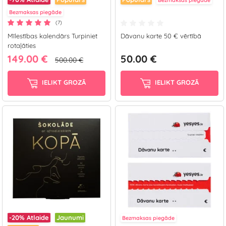
Bezmaksas piegāde
Bezmaksas piegāde
(7)
Mīlestības kalendārs Turpiniet
Dāvanu karte 50 € vērtībā
rotaļāties
149.00 €
50.00 €
500.00 €
IELIKT GROZĀ
IELIKT GROZĀ
-20%
Atlaide
Jaunumi
Bezmaksas piegāde