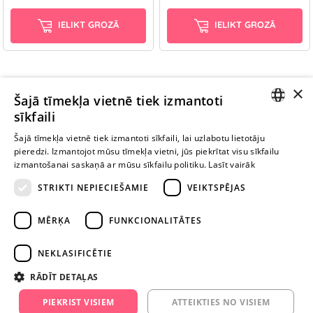
IELIKT GROZĀ
IELIKT GROZĀ
×
Ievērībai: Yesyes.lv satur atklātu seksuālu informāciju un attēlus. Lietot
Šajā tīmekļa vietnē tiek izmantoti
šo vietni vari tikai no 18 gadu vecuma.
sīkfaili
LATVIAN
Šajā tīmekļa vietnē tiek izmantoti sīkfaili, lai uzlabotu lietotāju
pieredzi. Izmantojot mūsu tīmekļa vietni, jūs piekrītat visu sīkfailu
TURPINIET
RUSSIAN
izmantošanai saskaņā ar mūsu sīkfailu politiku.
Lasīt vairāk
ROTAĻĀTIES
STRIKTI NEPIECIEŠAMIE
VEIKTSPĒJAS
+371 29 994 357
MĒRĶA
FUNKCIONALITĀTES
info@yesyes.lv
NEKLASIFICĒTIE
facebook.com/yesyes.lv
RĀDĪT DETAĻAS
Instagram/yesyes.lv
PIEKRIST VISIEM
ATTEIKTIES NO VISIEM