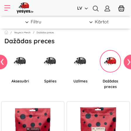
LV
Filtru
Kārtot
Yesyes.lv Merch
Dažādas preces
Dažādas preces
Aksesuāri
Spēles
Uzlīmes
Dažādas
preces