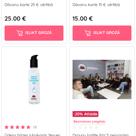
Dāvanu karte 25 € vērtībā
Dāvanu karte 15 € vērtībā
25.00 €
15.00 €
IELIKT GROZĀ
IELIKT GROZĀ
-20%
Atlaide
Bezmaksas piegāde
(1)
Ūdens bāzes lubrikants Yesyes
Draugu ballīte līdz 5 personām