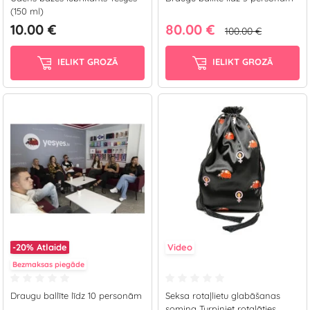
(150 ml)
10.00 €
80.00 €
100.00 €
IELIKT GROZĀ
IELIKT GROZĀ
-20%
Atlaide
Video
Bezmaksas piegāde
Draugu ballīte līdz 10 personām
Seksa rotaļlietu glabāšanas
somiņa Turpiniet rotaļāties