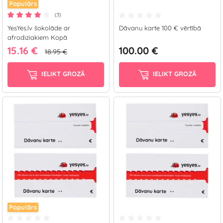
Populārs
(3)
YesYes.lv šokolāde ar
Dāvanu karte 100 € vērtībā
afrodiziakiem Kopā
15.16 €
100.00 €
18.95 €
IELIKT GROZĀ
IELIKT GROZĀ
Populārs