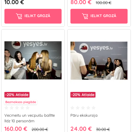
10.00 €
80.00 €
100.00 €
IELIKT GROZĀ
IELIKT GROZĀ
-20%
Atlaide
-20%
Atlaide
Bezmaksas piegāde
Vecmeitu un vecpuišu ballīte
Pāru ekskursija
līdz 10 personām
160.00 €
24.00 €
200.00 €
30.00 €