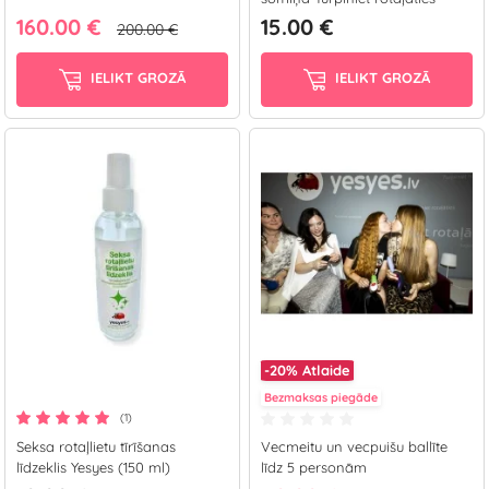
160.00 €
15.00 €
200.00 €
IELIKT GROZĀ
IELIKT GROZĀ
-20%
Atlaide
Bezmaksas piegāde
(1)
Seksa rotaļlietu tīrīšanas
Vecmeitu un vecpuišu ballīte
līdzeklis Yesyes (150 ml)
līdz 5 personām