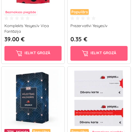
Populārs
Bezmaksas piegāde
Komplekts Yesyes.lv Viņa
Prezervatīvi Yesyes.lv
Fantāzija
39.00 €
0.35 €
IELIKT GROZĀ
IELIKT GROZĀ
-70%
Atlaide
Populārs
Populārs