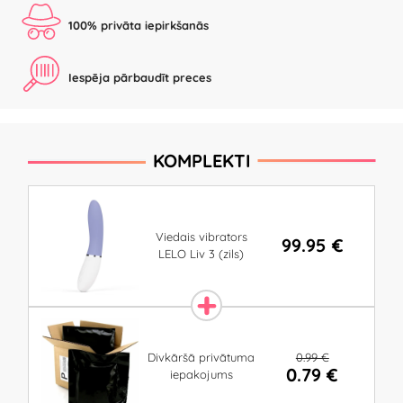
100% privāta iepirkšanās
Iespēja pārbaudīt preces
KOMPLEKTI
Viedais vibrators
99.95 €
LELO Liv 3 (zils)
0.99 €
Divkāršā privātuma
0.79 €
iepakojums