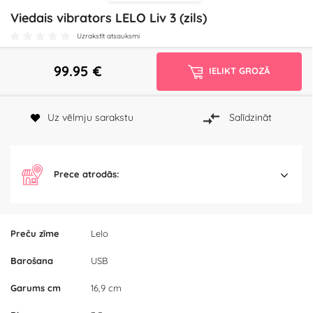
Viedais vibrators LELO Liv 3 (zils)
Uzrakstīt atsauksmi
99.95
€
IELIKT GROZĀ
Uz vēlmju sarakstu
Salīdzināt
Prece atrodās:
Preču zīme
Lelo
Barošana
USB
Garums cm
16,9 cm