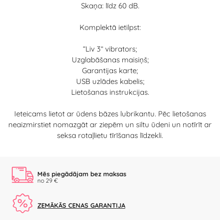
Skaņa: līdz 60 dB.
Komplektā ietilpst:
“Liv 3” vibrators;
Uzglabāšanas maisiņš;
Garantijas karte;
USB uzlādes kabelis;
Lietošanas instrukcijas.
Ieteicams lietot ar ūdens bāzes lubrikantu. Pēc lietošanas
neaizmirstiet nomazgāt ar ziepēm un siltu ūdeni un notīrīt ar
seksa rotaļlietu tīrīšanas līdzekli.
Mēs piegādājam bez maksas
no 29 €
ZEMĀKĀS CENAS GARANTIJA