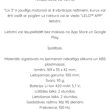
“Liv 3” ir jaudīgs motoriņš ar 8 vibrācijas režīmiem, kurus var
ērti vadīt ar pogām uz roktura vai ar viedo “LELO™ APP”
lietotni.
Lietotni var lejupielādēt bez maksas no App Store un Google
Play.
Īpašības:
Materiāls: izgatavots no ķermenim nekaitīga silikona un ABS
plastmasas;
Izmērs: 169 x 35 x 42 mm;
Lietojamais garums: 100 mm;
Svars: 93 g;
Baterija: Li-Ion 420 mAh 3,7 V;
Uzlādes laiks: 2 stundas;
Lietošanas laiks: 2 stundas;
Gaidstāves režīms: līdz 90 dienām;
Frekvence: 100 Hz;