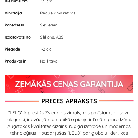
Biezums cm
3,5 cm
Vibrācija
Regulējams režīms
Paredzēts
Sievietēm
Izgatavots no
Silikons, ABS
Piegāde
1-2 d.d.
Produkts ir
Noliktavā
PRECES APRAKSTS
“LELO” ir prestižs Zviedrijas zīmols, kas pazīstams ar savu
eleganci, inovācijām un unikālo pieeju intīmām pieredzēm.
Augstākās kvalitātes dizains, rūpīga izstrāde un modernās
tehnoloģijas ir padarījušas “LELO” par globālu līderi, kas