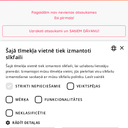
Pagaidām nav nevienas atsauksmes
Esi pirmais!
Uzraksti atsauksmi un SAŅEM DĀVANU!
×
Ievērībai: Yesyes.lv satur atklātu seksuālu informāciju un attēlus. Lietot
Šajā tīmekļa vietnē tiek izmantoti
šo vietni vari tikai no 18 gadu vecuma.
sīkfaili
LATVIAN
Šajā tīmekļa vietnē tiek izmantoti sīkfaili, lai uzlabotu lietotāju
pieredzi. Izmantojot mūsu tīmekļa vietni, jūs piekrītat visu sīkfailu
TURPINIET
RUSSIAN
izmantošanai saskaņā ar mūsu sīkfailu politiku.
Lasīt vairāk
ROTAĻĀTIES
STRIKTI NEPIECIEŠAMIE
VEIKTSPĒJAS
+371 29 994 357
MĒRĶA
FUNKCIONALITĀTES
info@yesyes.lv
NEKLASIFICĒTIE
facebook.com/yesyes.lv
RĀDĪT DETAĻAS
Instagram/yesyes.lv