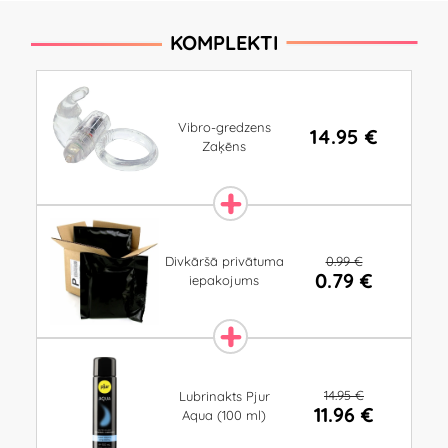
KOMPLEKTI
Vibro-gredzens
14.95 €
Zaķēns
0.99 €
Divkāršā privātuma
0.79 €
iepakojums
14.95 €
Lubrinakts Pjur
11.96 €
Aqua (100 ml)