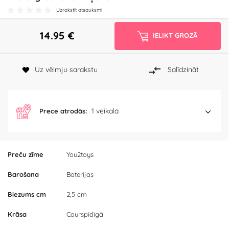
Uzrakstīt atsauksmi
14.95
€
IELIKT GROZĀ
Uz vēlmju sarakstu
Salīdzināt
1 veikalā
Prece atrodās:
Preču zīme
You2toys
Barošana
Baterijas
Biezums cm
2,5 cm
Krāsa
Caurspīdīgā