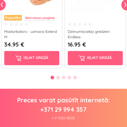
Populārs
Bezmaksas piegāde
Masturbators - uzmava Extend
Dzimumlocekļa gredzeni
M
Endless
34.95 €
16.95 €
IELIKT GROZĀ
IELIKT GROZĀ
Preces varat pasūtīt internetā:
+371 29 994 357
I-V 9:00-18:00