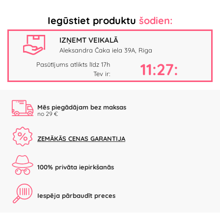
Iegūstiet produktu
šodien:
IZŅEMT VEIKALĀ
Aleksandra Čaka iela 39A, Riga
11:27:
Pasūtījums atlikts līdz 17h
Tev ir:
Mēs piegādājam bez maksas
no 29 €
ZEMĀKĀS CENAS GARANTIJA
100% privāta iepirkšanās
Iespēja pārbaudīt preces