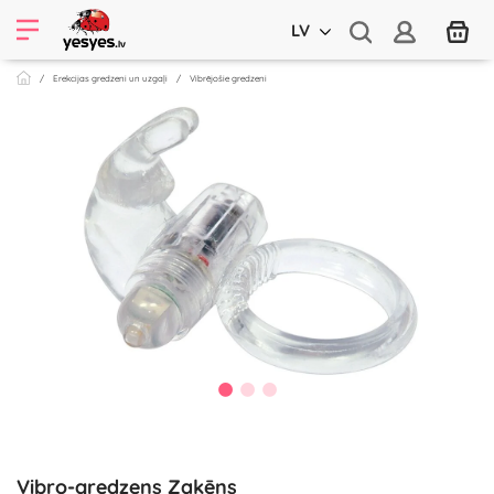
LV
Erekcijas gredzeni un uzgaļi
Vibrējošie gredzeni
Vibro-gredzens Zaķēns