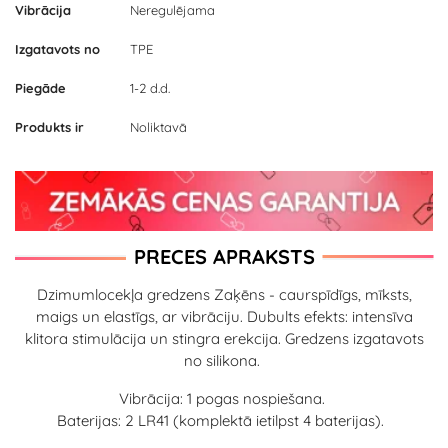
Vibrācija
Neregulējama
Izgatavots no
TPE
Piegāde
1-2 d.d.
Produkts ir
Noliktavā
PRECES APRAKSTS
Dzimumlocekļa gredzens Zaķēns - caurspīdīgs, mīksts,
maigs un elastīgs, ar vibrāciju. Dubults efekts: intensīva
klitora stimulācija un stingra erekcija. Gredzens izgatavots
no silikona.
Vibrācija: 1 pogas nospiešana.
Baterijas: 2 LR41 (komplektā ietilpst 4 baterijas).