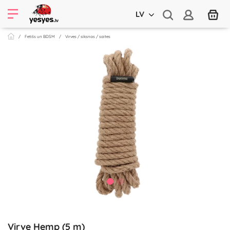
LV
Fetišs un BDSM
Virves / siksnas / saites
Virve Hemp (5 m)