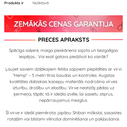
Produkts ir
Noliktavā
PRECES APRAKSTS
Spēcīga saķere, maiga pieskāriena sajūta un bezgalīgas
iespējas... Vai esat gatavs piedzīvot ko vairāk?
Ļaujiet saviem dziļākajiem fetiša sapņiem piepildīties ar virvi
“Hemp” – 5 metri tīras baudas un kontroles. Augstas
kvalitātes dabiskais kaņepju materiāls nodrošina virves
izturību, drošību un elastību. Virve neatstāj pēdas uz
ķermeņa, tāpēc tā ir ideāla izvēle, lai sasietu stiprus,
nepārraujamus mezglus.
Šī virve ir ideāli piemērota: japāņu Shibari mākslai, sasaistes
rotaļām vai bīstami vilinošai dominēšanai un pakļaušanai.