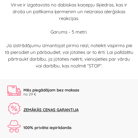
Virve ir izgatavota no dabiskas kaņepju šķiedras, kas ir
droša un patīkama ķermenim un neizraisa alerģiskas
reakcijas.
Garums - 5 metri.
Ja izstrādājumu izmantojat pirmo reizi, noteikti vispirms pie
tā pierodiet un pārbaudiet, vai jūtaties ar to ērti. Lai palīdzētu
pārtraukt darbību, ja jūtaties neērti, vienojieties par vārdu
vai darbību, kas nozīmē “STOP”.
Mēs piegādājam bez maksas
no 29 €
ZEMĀKĀS CENAS GARANTIJA
100% privāta iepirkšanās