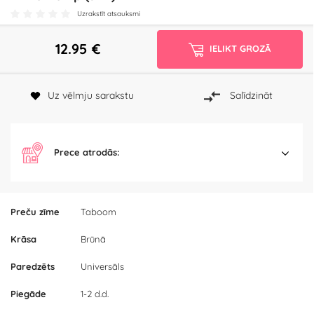
Uzrakstīt atsauksmi
12.95
€
IELIKT GROZĀ
Uz vēlmju sarakstu
Salīdzināt
Prece atrodās:
Preču zīme
Taboom
Krāsa
Brūnā
Paredzēts
Universāls
Piegāde
1-2 d.d.