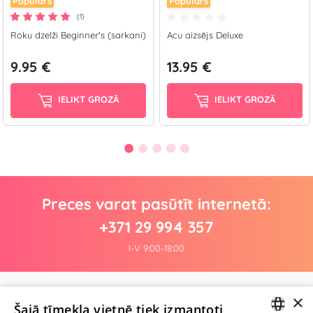
Populārs
Populārs
(1)
Roku dzelži Beginner's (sarkani)
Acu aizsējs Deluxe
9.95 €
13.95 €
IELIKT GROZĀ
IELIKT GROZĀ
Preces varat pasūtīt internetā:
+371 29 994 357
I-V 9:00-18:00
×
Pagaidām nav nevienas atsauksmes
Šajā tīmekļa vietnē tiek izmantoti