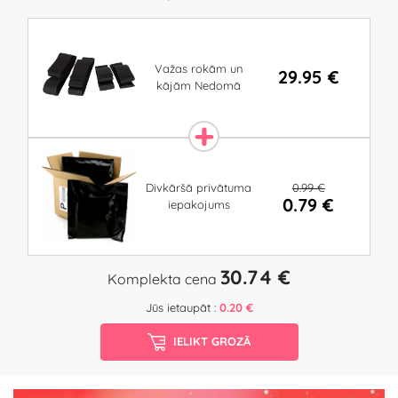
Važas rokām un
29.95 €
kājām Nedomā
0.99 €
Divkāršā privātuma
0.79 €
iepakojums
30.74 €
Komplekta cena
Jūs ietaupāt :
0.20 €
IELIKT GROZĀ