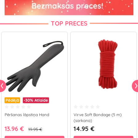
TOP PRECES
Pēdējā
-30%
Atlaide
Pēršanas lāpstiņa Hand
Virve Soft Bondage (5 m)
(sarkana)
13.96 €
14.95 €
19.95 €