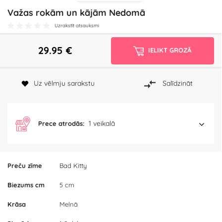
Važas rokām un kājām Nedomā
Uzrakstīt atsauksmi
29.95
€
IELIKT GROZĀ
Uz vēlmju sarakstu
Salīdzināt
1 veikalā
Prece atrodās:
Preču zīme
Bad Kitty
Biezums cm
5 cm
Krāsa
Melnā