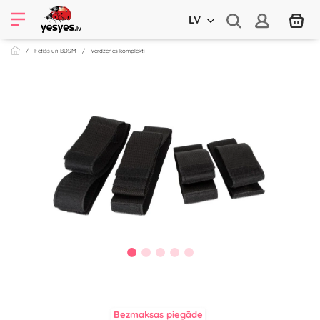
LV
Fetišs un BDSM
Verdzenes komplekti
Bezmaksas piegāde