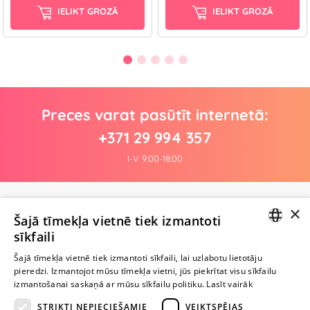
IELIKT GROZĀ
IELIKT GROZĀ
Preces varat pasūtīt internetā:
+371 29 994 357
I-V 9:00-18:00
×
Pagaidām nav nevienas atsauksmes
Šajā tīmekļa vietnē tiek izmantoti
Esi pirmais!
sīkfaili
LATVIAN
Uzraksti atsauksmi un SAŅEM DĀVANU!
Šajā tīmekļa vietnē tiek izmantoti sīkfaili, lai uzlabotu lietotāju
pieredzi. Izmantojot mūsu tīmekļa vietni, jūs piekrītat visu sīkfailu
RUSSIAN
izmantošanai saskaņā ar mūsu sīkfailu politiku.
Lasīt vairāk
Ievērībai: Yesyes.lv satur atklātu seksuālu informāciju un attēlus. Lietot
STRIKTI NEPIECIEŠAMIE
VEIKTSPĒJAS