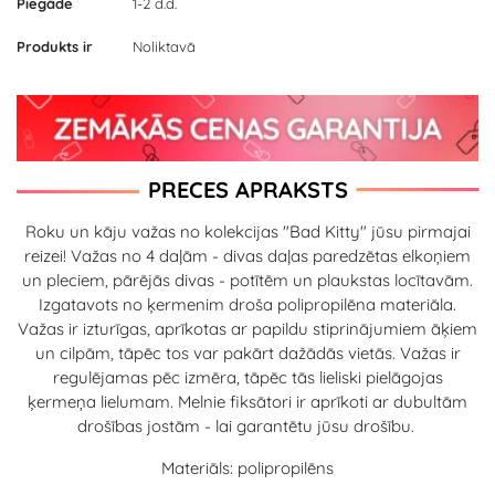
Piegāde
1-2 d.d.
Produkts ir
Noliktavā
PRECES APRAKSTS
Roku un kāju važas no kolekcijas "Bad Kitty" jūsu pirmajai
reizei! Važas no 4 daļām - divas daļas paredzētas elkoņiem
un pleciem, pārējās divas - potītēm un plaukstas locītavām.
Izgatavots no ķermenim droša polipropilēna materiāla.
Važas ir izturīgas, aprīkotas ar papildu stiprinājumiem āķiem
un cilpām, tāpēc tos var pakārt dažādās vietās. Važas ir
regulējamas pēc izmēra, tāpēc tās lieliski pielāgojas
ķermeņa lielumam. Melnie fiksātori ir aprīkoti ar dubultām
drošības jostām - lai garantētu jūsu drošību.
Materiāls: polipropilēns