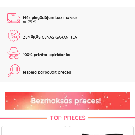
Mēs piegādājam bez maksas
no 29 €
ZEMĀKĀS CENAS GARANTIJA
100% privāta iepirkšanās
Iespēja pārbaudīt preces
TOP PRECES