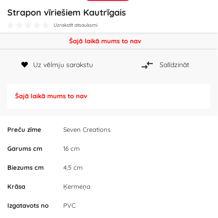
Strapon vīriešiem Kautrīgais
Uzrakstīt atsauksmi
Šajā laikā mums to nav
Uz vēlmju sarakstu
Salīdzināt
Šajā laikā mums to nav
Preču zīme
Seven Creations
Garums cm
16 cm
Biezums cm
4,5 cm
Krāsa
Ķermeņa
Izgatavots no
PVC