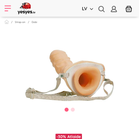
LV
Strap-on
Dobi
-30%
Atlaide