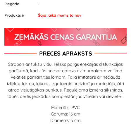
Piegāde
-
Produkts ir
Šajā laikā mums to nav
PRECES APRAKSTS
Strapon ar tukšu vidu, lielisks palīgs erekcijas disfunkcijas
gadījumā, kad Jūs neesat gatavs dzimumaktam vai kad
vēlaties pamainīties lomām. Falla imitators ar nedaudz
izliektu formu, lokans, izgatavots no izturīga materiāla, ātri
atrod visjutīgākos punktus. Regulējama izmēra siksniņas,
tāpēc derēs jebkādas komplektācijas vīrietim vai sievietei.
Materiāls: PVC
Garums: 16 cm
Diametrs: 5 cm