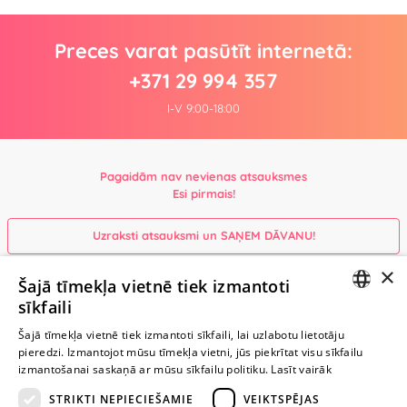
Preces varat pasūtīt internetā:
+371 29 994 357
I-V 9:00-18:00
Pagaidām nav nevienas atsauksmes
Esi pirmais!
Uzraksti atsauksmi un SAŅEM DĀVANU!
×
Šajā tīmekļa vietnē tiek izmantoti
Ievērībai: Yesyes.lv satur atklātu seksuālu informāciju un attēlus. Lietot
sīkfaili
šo vietni vari tikai no 18 gadu vecuma.
LATVIAN
Šajā tīmekļa vietnē tiek izmantoti sīkfaili, lai uzlabotu lietotāju
pieredzi. Izmantojot mūsu tīmekļa vietni, jūs piekrītat visu sīkfailu
RUSSIAN
TURPINIET
izmantošanai saskaņā ar mūsu sīkfailu politiku.
Lasīt vairāk
ROTAĻĀTIES
STRIKTI NEPIECIEŠAMIE
VEIKTSPĒJAS