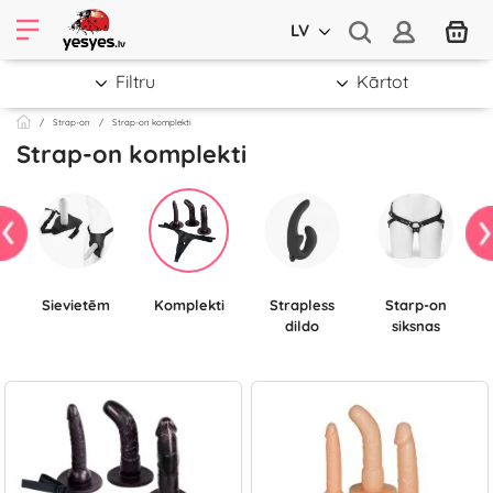
LV
Filtru
Kārtot
Strap-on
Strap-on komplekti
Strap-on komplekti
Sievietēm
komplekti
Strapless
Starp-on
dildo
siksnas