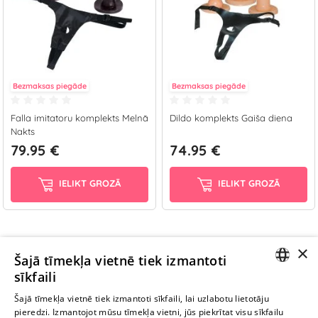
Bezmaksas piegāde
Bezmaksas piegāde
Falla imitatoru komplekts Melnā
Dildo komplekts Gaiša diena
Nakts
79.95 €
74.95 €
IELIKT GROZĀ
IELIKT GROZĀ
×
Ievērībai: Yesyes.lv satur atklātu seksuālu informāciju un attēlus. Lietot
Šajā tīmekļa vietnē tiek izmantoti
šo vietni vari tikai no 18 gadu vecuma.
sīkfaili
LATVIAN
Šajā tīmekļa vietnē tiek izmantoti sīkfaili, lai uzlabotu lietotāju
pieredzi. Izmantojot mūsu tīmekļa vietni, jūs piekrītat visu sīkfailu
TURPINIET
RUSSIAN