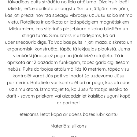
tālvadības pults strādātu no liela attāluma. Dizains ir ideāli
izliekts, ierīce aprīkota ar augstu līkni un jūtīgām rieviņām,
kas ļoti precīzi novirza spēcīgu vibrāciju uz Jūsu saldo intīmo
vietu. Rotaļlieta ir aprīkota ar ļoti spēcīgiem magnētiskiem
izliekumiem, kas stiprinās pie jebkura dizaina biksītēm un
stingri turās. Simulators ir uzlādējams, kā arī
ūdensnecaurlaidīgs. Tālvadības pults ir ļoti maza, diskrēta un
ergonomiski konstruēta, tāpēc tā iekļaujas plaukstā. Jums
vienkārši jānospiež poga un jāaktivizē rotaļlieta. Tā ir
aprīkota ar 12 dažādām funkcijām, tāpēc garlaicīgi tiešām
nebūs! Pults darbojas attālumā līdz 10 metriem, tāpēc visu
kontrolēt varat Jūs pati vai nodot šo uzdevumu Jūsu
partnerim. Rotaļlietu var kontrolēt arī ar pogu, kas atrodas
uz simulatora. Izmantojiet to, kā Jūsu fantāzija iesaka to
darīt - savam priekam vai aizdedziniet kaislības uguni kopā
ar partneri.
Ieteicams lietot kopā ar ūdens bāzes lubrikantu.
Materiāls: silikons