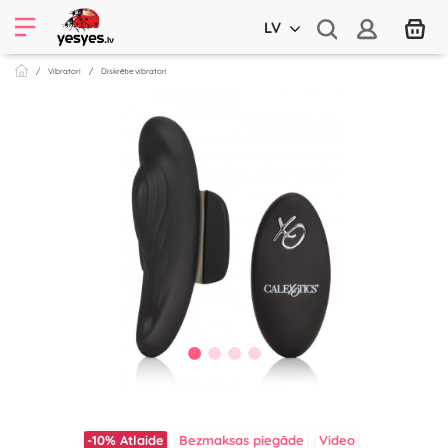
LV
Vibratori
Diskrētie vibratori
-10%
Atlaide
Bezmaksas piegāde
Video