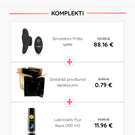
KOMPLEKTI
97.95 €
Simulators Prāta
88.16 €
spēle
0.99 €
Divkāršā privātuma
0.79 €
iepakojums
14.95 €
Lubrinakts Pjur
11.96 €
Aqua (100 ml)