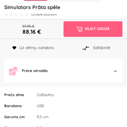
Simulators Prāta spēle
Uzrakstīt atsauksmi
97.95 €
IELIKT GROZĀ
88.16
€
Uz vēlmju sarakstu
Salīdzināt
Prece atrodās:
Preču zīme
CalExotics
Barošana
USB
Garums cm
11,5 cm