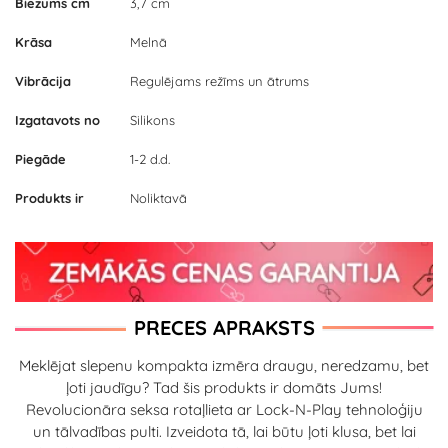
Biezums cm
3,7 cm
Krāsa
Melnā
Vibrācija
Regulējams režīms un ātrums
Izgatavots no
Silikons
Piegāde
1-2 d.d.
Produkts ir
Noliktavā
PRECES APRAKSTS
Meklējat slepenu kompakta izmēra draugu, neredzamu, bet
ļoti jaudīgu? Tad šis produkts ir domāts Jums!
Revolucionāra seksa rotaļlieta ar Lock-N-Play tehnoloģiju
un tālvadības pulti. Izveidota tā, lai būtu ļoti klusa, bet lai