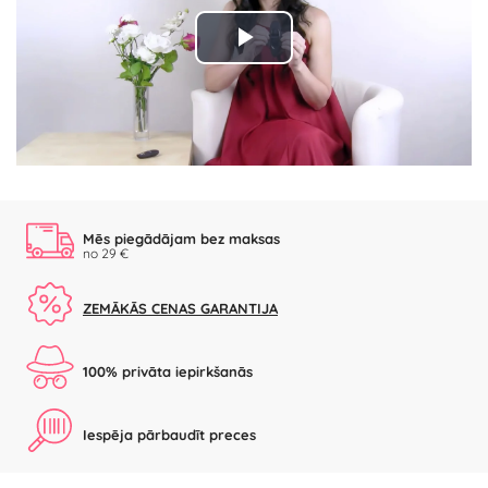
Play
Video
Mēs piegādājam bez maksas
no 29 €
ZEMĀKĀS CENAS GARANTIJA
100% privāta iepirkšanās
Iespēja pārbaudīt preces