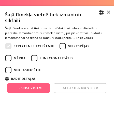
×
Šajā tīmekļa vietnē tiek izmantoti
Pagaidām nav nevienas atsauksmes
sīkfaili
Esi pirmais!
LATVIAN
Šajā tīmekļa vietnē tiek izmantoti sīkfaili, lai uzlabotu lietotāju
pieredzi. Izmantojot mūsu tīmekļa vietni, jūs piekrītat visu sīkfailu
Uzraksti atsauksmi un SAŅEM DĀVANU!
RUSSIAN
izmantošanai saskaņā ar mūsu sīkfailu politiku.
Lasīt vairāk
STRIKTI NEPIECIEŠAMIE
VEIKTSPĒJAS
Ievērībai: Yesyes.lv satur atklātu seksuālu informāciju un attēlus. Lietot
šo vietni vari tikai no 18 gadu vecuma.
MĒRĶA
FUNKCIONALITĀTES
NEKLASIFICĒTIE
TURPINIET
ROTAĻĀTIES
RĀDĪT DETAĻAS
PIEKRIST VISIEM
ATTEIKTIES NO VISIEM
+371 29 994 357
info@yesyes.lv
facebook.com/yesyes.lv