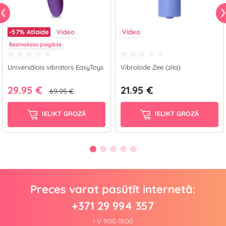
-57%
Atlaide
Video
Video
Bezmaksas piegāde
Universālais vibrators EasyToys
Vibrolode Zee (zila)
29.95 €
21.95 €
69.95 €
IELIKT GROZĀ
IELIKT GROZĀ
Preces varat pasūtīt internetā:
+371 29 994 357
I-V 9:00-18:00