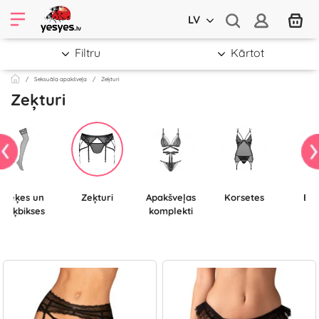
LV
Filtru
Kārtot
Seksuāla apakšveļa
Zeķturi
Zeķturi
Zeķes un
Zeķturi
Apakšveļas
Korsetes
Bo
zeķbikses
komplekti