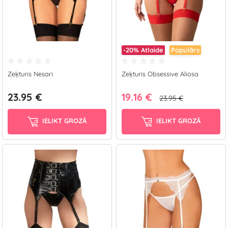
-20%
Atlaide
Populārs
Zeķturis Nesari
Zeķturis Obsessive Aliosa
23.95 €
19.16 €
23.95 €
IELIKT GROZĀ
IELIKT GROZĀ