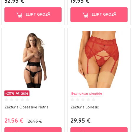
32.95 €
19.95 €
IELIKT GROZĀ
IELIKT GROZĀ
-20%
Atlaide
Bezmaksas piegāde
Zeķturis Obsessive Nutris
Zeķturis Lonesia
21.56 €
29.95 €
26.95 €