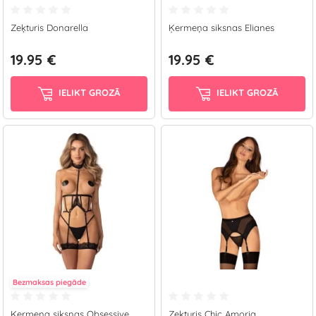
Zeķturis Donarella
Ķermeņa siksnas Elianes
19.95 €
19.95 €
IELIKT GROZĀ
IELIKT GROZĀ
Bezmaksas piegāde
Ķermeņa siksnas Obsessive
Zeķturis Chic Amoria