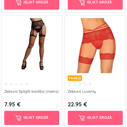
IELIKT GROZĀ
IELIKT GROZĀ
Pēdējā
Zeķturis Spilgtā kaislība (melns)
Zeķturis Loventy
7.95 €
22.95 €
IELIKT GROZĀ
IELIKT GROZĀ