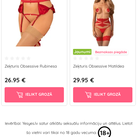
Jaunumi
Bezmaksas piegāde
Zeķturis Obsessive Rubinesa
Zeķturis Obsessive Matildea
26.95 €
29.95 €
IELIKT GROZĀ
IELIKT GROZĀ
Ievērībai: Yesyes.lv satur atklātu seksuālu informāciju un attēlus. Lietot
šo vietni vari tikai no 18 gadu vecuma.