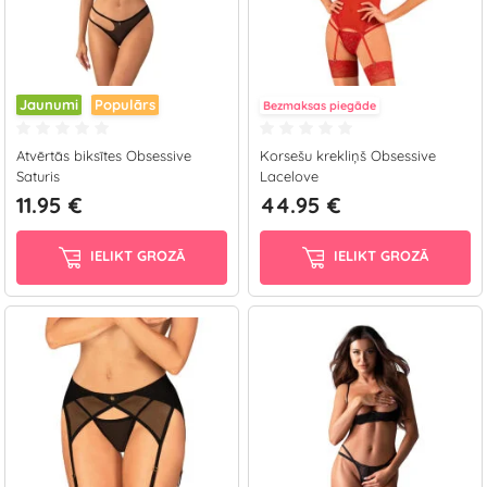
Jaunumi
Populārs
Bezmaksas piegāde
Atvērtās biksītes Obsessive
Korsešu krekliņš Obsessive
Saturis
Lacelove
11.95 €
44.95 €
IELIKT GROZĀ
IELIKT GROZĀ