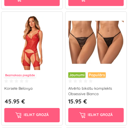
Jaunumi
Populārs
Bezmaksas piegāde
Korsete Belovya
Atvērto biksīšu komplekts
Obsessive Bianca
45.95 €
15.95 €
IELIKT GROZĀ
IELIKT GROZĀ