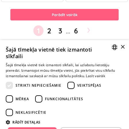
Parādīt vairāk
›
1
2
3
...
6
×
Ievērībai: Yesyes.lv satur atklātu seksuālu informāciju un attēlus. Lietot
Šajā tīmekļa vietnē tiek izmantoti
šo vietni vari tikai no 18 gadu vecuma.
sīkfaili
LATVIAN
Šajā tīmekļa vietnē tiek izmantoti sīkfaili, lai uzlabotu lietotāju
pieredzi. Izmantojot mūsu tīmekļa vietni, jūs piekrītat visu sīkfailu
TURPINIET
RUSSIAN
izmantošanai saskaņā ar mūsu sīkfailu politiku.
Lasīt vairāk
ROTAĻĀTIES
STRIKTI NEPIECIEŠAMIE
VEIKTSPĒJAS
+371 29 994 357
MĒRĶA
FUNKCIONALITĀTES
info@yesyes.lv
NEKLASIFICĒTIE
facebook.com/yesyes.lv
RĀDĪT DETAĻAS
Instagram/yesyes.lv