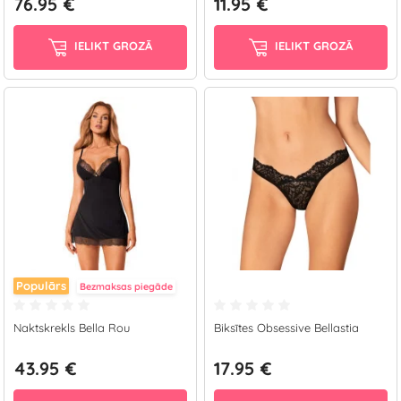
76.95 €
11.95 €
IELIKT GROZĀ
IELIKT GROZĀ
Populārs
Bezmaksas piegāde
Naktskrekls Bella Rou
Biksītes Obsessive Bellastia
43.95 €
17.95 €