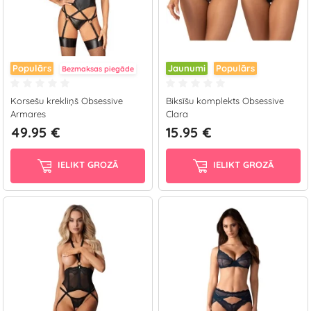
Populārs
Jaunumi
Populārs
Bezmaksas piegāde
Korsešu krekliņš Obsessive
Biksīšu komplekts Obsessive
Armares
Clara
49.95 €
15.95 €
IELIKT GROZĀ
IELIKT GROZĀ