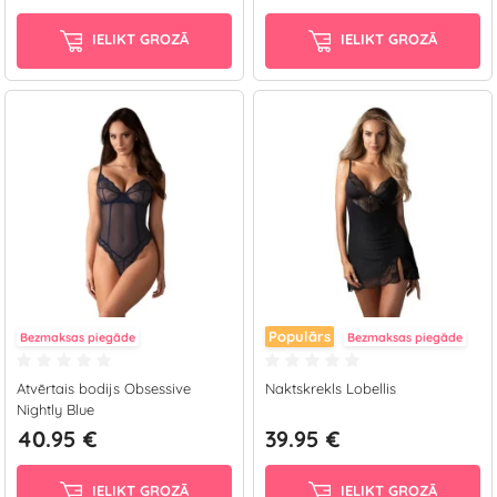
IELIKT GROZĀ
IELIKT GROZĀ
Populārs
Bezmaksas piegāde
Bezmaksas piegāde
Atvērtais bodijs Obsessive
Naktskrekls Lobellis
Nightly Blue
40.95 €
39.95 €
IELIKT GROZĀ
IELIKT GROZĀ