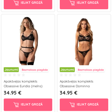
IELIKT GROZĀ
IELIKT GROZĀ
Jaunumi
Jaunumi
Bezmaksas piegāde
Bezmaksas piegāde
Apakšveļas komplekts
Apakšveļas komplekts
Obsessive Euridia (melns)
Obsessive Dominna
34.95 €
34.95 €
IELIKT GROZĀ
IELIKT GROZĀ