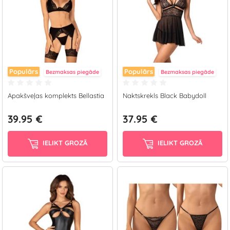
Populārs
Populārs
Bezmaksas piegāde
Bezmaksas piegāde
Apakšveļas komplekts Bellastia
Naktskrekls Black Babydoll
39.95 €
37.95 €
IELIKT GROZĀ
IELIKT GROZĀ