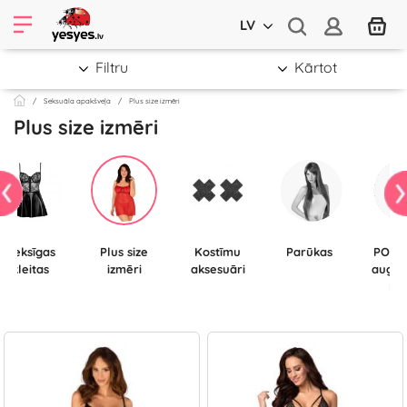
LV
Filtru
Kārtot
Seksuāla apakšveļa
Plus size izmēri
Plus size izmēri
Seksīgas
Plus size
Kostīmu
Parūkas
POLE DANCE
kleitas
izmēri
aksesuāri
augst
ku