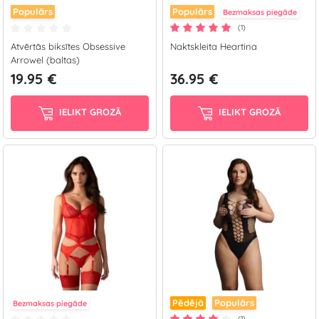
Populārs
Populārs
Bezmaksas piegāde
(1)
Atvērtās biksītes Obsessive
Naktskleita Heartina
Arrowel (baltas)
19.95 €
36.95 €
IELIKT GROZĀ
IELIKT GROZĀ
Pēdējā
Populārs
Bezmaksas piegāde
(1)