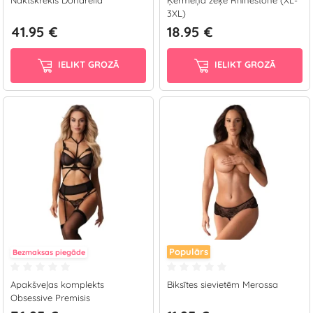
Naktskrekls Donarella
Ķermeņa zeķe Rhinestone (XL-
3XL)
41.95 €
18.95 €
IELIKT GROZĀ
IELIKT GROZĀ
Populārs
Bezmaksas piegāde
Apakšveļas komplekts
Biksītes sievietēm Merossa
Obsessive Premisis