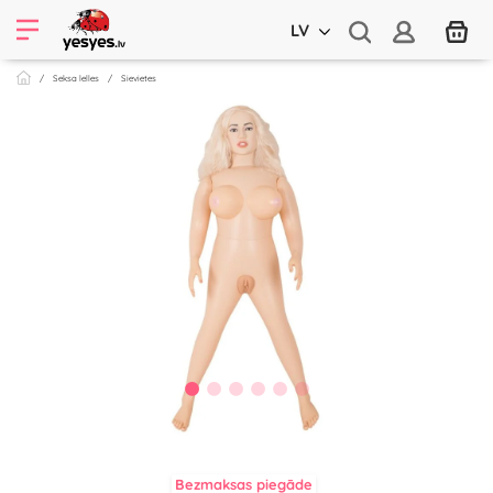
LV
Seksa lelles
Sievietes
Bezmaksas piegāde