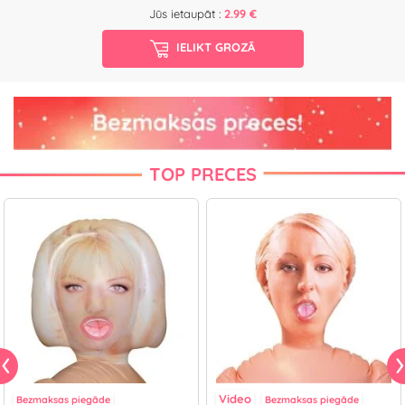
Jūs ietaupāt :
2.99 €
IELIKT GROZĀ
TOP PRECES
Video
Bezmaksas piegāde
Bezmaksas piegāde