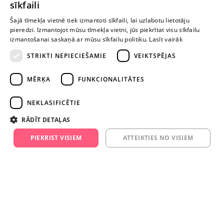
sīkfaili
Esi pirmais!
LATVIAN
Šajā tīmekļa vietnē tiek izmantoti sīkfaili, lai uzlabotu lietotāju
pieredzi. Izmantojot mūsu tīmekļa vietni, jūs piekrītat visu sīkfailu
Uzraksti atsauksmi un SAŅEM DĀVANU!
RUSSIAN
izmantošanai saskaņā ar mūsu sīkfailu politiku.
Lasīt vairāk
STRIKTI NEPIECIEŠAMIE
VEIKTSPĒJAS
Ievērībai: Yesyes.lv satur atklātu seksuālu informāciju un attēlus. Lietot
šo vietni vari tikai no 18 gadu vecuma.
MĒRĶA
FUNKCIONALITĀTES
NEKLASIFICĒTIE
TURPINIET
ROTAĻĀTIES
RĀDĪT DETAĻAS
PIEKRIST VISIEM
ATTEIKTIES NO VISIEM
+371 29 994 357
info@yesyes.lv
facebook.com/yesyes.lv
Instagram/yesyes.lv