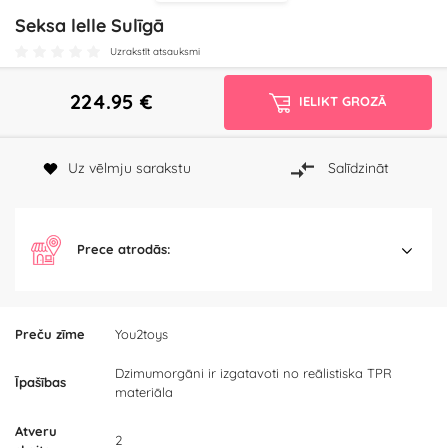
Seksa lelle Sulīgā
Uzrakstīt atsauksmi
224.95
€
IELIKT GROZĀ
Uz vēlmju sarakstu
Salīdzināt
Prece atrodās:
Preču zīme
You2toys
Dzimumorgāni ir izgatavoti no reālistiska TPR
Īpašības
materiāla
Atveru
2