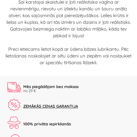
Šai karstajai skaistulei ir ļoti reālistiska vagīna ar
nevienmērīgu, rievotu un izliektu kanālu un šauru anālo
atveri, kas sajūsminās pat pieredzējušākos. Lelles krūtis ir
lielas un kuplas, kā arī tās izmērs un dizains ir ļoti reālistisks.
Gatavojies bezmiega naktīm ar labāko mīļāko, kāda tev
jebkad ir bijusi!
Preci ieteicams lietot kopā ar ūdens bāzes lubrikantu. Pēc
lietošanas noskalojiet ar siltu ūdeni un ziepēm vai noslaukiet
ar speciālu tīrīšanas līdzekli.
Mēs piegādājam bez maksas
no 29 €
ZEMĀKĀS CENAS GARANTIJA
100% privāta iepirkšanās