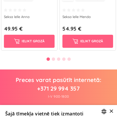
Seksa lelle Anna
Seksa lelle Menda
49.95 €
54.95 €
IELIKT GROZĀ
IELIKT GROZĀ
Preces varat pasūtīt internetā:
+371 29 994 357
I-V 9:00-18:00
×
Šajā tīmekļa vietnē tiek izmantoti
Pagaidām nav nevienas atsauksmes