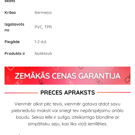
skaits
Krāsa
Ķermeņa
Izgatavots
PVC, TPR
no
Piegāde
1-2 d.d.
Produkts ir
Noliktavā
PRECES APRAKSTS
Vienmēr alkst pēc tevis, vienmēr gatava atdot savu
piebriedušo maksti vai sniegt tev nepārspējamu anālo
baudu. Seksa lelle ir sulīga, izteiksmīga blondīne ar
simpātisku seju, kas liks viņā iemīlēties.