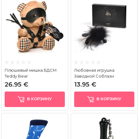
Плюшевый мишка БДСМ
Любовная игрушка
Teddy Bear
Заводной Соблазн
26.95 €
13.95 €
В КОРЗИНУ
В КОРЗИНУ