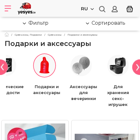
RU
Фильтр
Сортировать
Сувениры, Подарки
Cувениры
Подарки и аксессуары
Подарки и аксессуары
Подарки и
Аксессуары
Для
сладости
аксессуары
для
хранения
вечеринки
секс-
игрушек