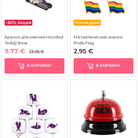
-30%
Акция
Последний
Брелок для ключей Hooded
Металлический значок
Teddy Bear
Pride Flag
9.77 €
2.95 €
13.95 €
В КОРЗИНУ
В КОРЗИНУ