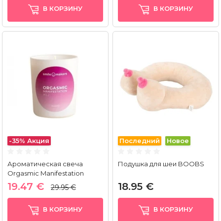
В КОРЗИНУ
В КОРЗИНУ
-35%
Акция
Последний
Новое
Ароматическая свеча
Подушка для шеи BOOBS
Orgasmic Manifestation
Sweaty (180 г)
19.47 €
18.95 €
29.95 €
В КОРЗИНУ
В КОРЗИНУ