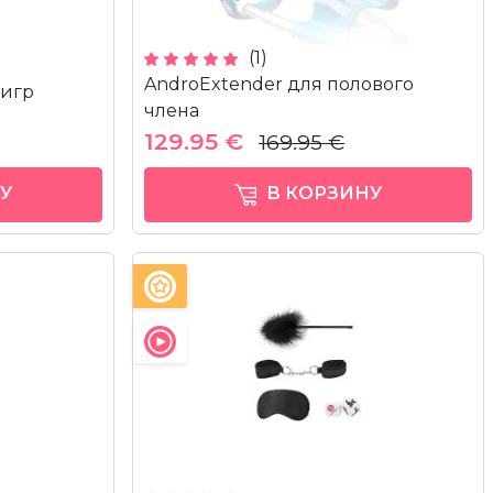
(1)
AndroExtender для полового
 игр
члена
129.95 €
169.95 €
У
В КОРЗИНУ