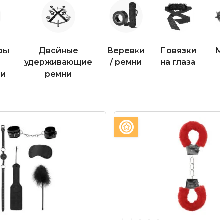
Двойные
Веревки
Повязки
удерживающие
/ ремни
на глаза
 и
ремни