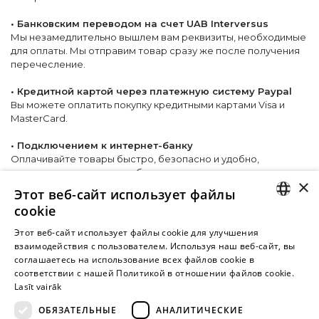
• Банковским переводом на счет UAB Interversus
Мы незамедлительно вышлем вам реквизиты, необходимые
для оплаты. Мы отправим товар сразу же после получения
перечесление.
• Кредитной картой через платежную систему Paypal
Вы можете оплатить покупку кредитными картами Visa и
MasterCard.
• Подключением к интернет-банку
Оплачивайте товары быстро, безопасно и удобно,
подключившись к своему банку.
×
Этот веб-сайт использует файлы
Вопросы по оплате? Свяжитесь с нами по
cookie
адресу
info@yesyes.lv
LATVIAN
Этот веб-сайт использует файлы cookie для улучшения
взаимодействия с пользователем. Используя наш веб-сайт, вы
Внимание! Yesyes.lv содержит откровенную сексуальную
RUSSIAN
соглашаетесь на использование всех файлов cookie в
информацию и изо.
соответствии с нашей Политикой в ​​отношении файлов cookie.
Lasīt vairāk
ОБЯЗАТЕЛЬНЫЕ
АНАЛИТИЧЕСКИЕ
ПРОДОЛЖАЙТЕ