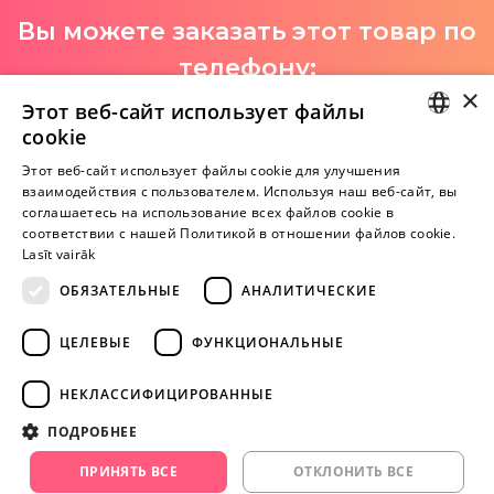
Вы можете заказать этот товар по
телефону:
×
+371 29 994 357
Этот веб-сайт использует файлы
cookie
I-V 9:00-18:00
LATVIAN
Этот веб-сайт использует файлы cookie для улучшения
взаимодействия с пользователем. Используя наш веб-сайт, вы
RUSSIAN
соглашаетесь на использование всех файлов cookie в
Пока нет отзывов
соответствии с нашей Политикой в ​​отношении файлов cookie.
Будь первым!
Lasīt vairāk
ОБЯЗАТЕЛЬНЫЕ
АНАЛИТИЧЕСКИЕ
Напишите отзыв и ПОЛУЧИТЕ ПОДАРОК!
ЦЕЛЕВЫЕ
ФУНКЦИОНАЛЬНЫЕ
Внимание! Yesyes.lv содержит откровенную сексуальную
информацию и изо.
НЕКЛАССИФИЦИРОВАННЫЕ
ПОДРОБНЕЕ
ПРОДОЛЖАЙТЕ
ИГРАТЬ
ПРИНЯТЬ ВСЕ
ОТКЛОНИТЬ ВСЕ