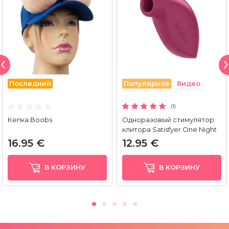
Последний
Популярное
Видео
(1)
Кепка Boobs
Одноразовый стимулятор
клитора Satisfyer One Night
Stand
16.95 €
12.95 €
В КОРЗИНУ
В КОРЗИНУ