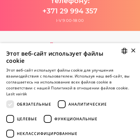
телефону:
+371 29 994 357
I-V 9:00-18:00
Пока нет отзывов
×
Будь первым!
Этот веб-сайт использует файлы
cookie
Напишите отзыв и ПОЛУЧИТЕ ПОДАРОК!
LATVIAN
Этот веб-сайт использует файлы cookie для улучшения
взаимодействия с пользователем. Используя наш веб-сайт, вы
RUSSIAN
Внимание! Yesyes.lv содержит откровенную сексуальную
соглашаетесь на использование всех файлов cookie в
соответствии с нашей Политикой в ​​отношении файлов cookie.
информацию и изо.
Lasīt vairāk
ОБЯЗАТЕЛЬНЫЕ
АНАЛИТИЧЕСКИЕ
ПРОДОЛЖАЙТЕ
ИГРАТЬ
ЦЕЛЕВЫЕ
ФУНКЦИОНАЛЬНЫЕ
+371 29 994 357
НЕКЛАССИФИЦИРОВАННЫЕ