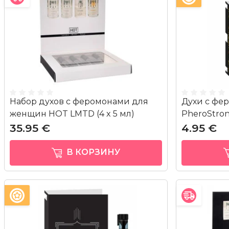
Набор духов с феромонами для
Духи с фе
женщин HOT LMTD (4 x 5 мл)
PheroStron
35.95 €
4.95 €
В КОРЗИНУ