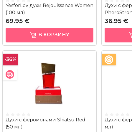
YesforLov духи Rejouissance Women
Духи с фе
(100 мл)
PheroStron
69.95 €
36.95 €
В КОРЗИНУ
-36%
Духи с феромонами Shiatsu Red
Духи с фер
(50 мл)
мл)