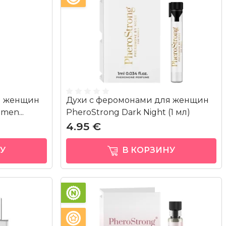
я женщин
Духи с феромонами для женщин
men...
PheroStrong Dark Night (1 мл)
4.95 €
У
В КОРЗИНУ