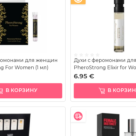
ромонами для женщин
Духи с феромонами дл
g For Women (1 мл)
PheroStrong Elixir for Wo
6.95 €
В КОРЗИНУ
В КОРЗИН