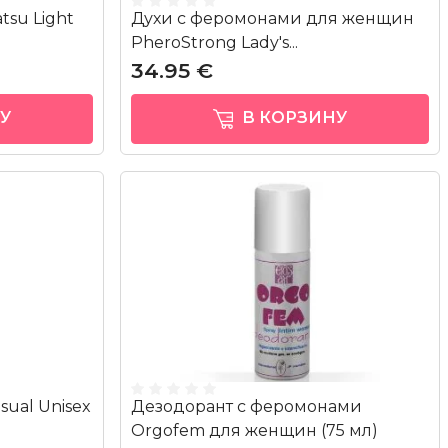
tsu Light
Духи с феромонами для женщин
PheroStrong Lady's...
34.95 €
У
В КОРЗИНУ
ual Unisex
Дезодорант с феромонами
Orgofem для женщин (75 мл)