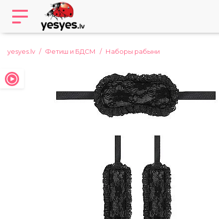
yesyes.lv
Фетиш и БДСМ
Наборы рабыни