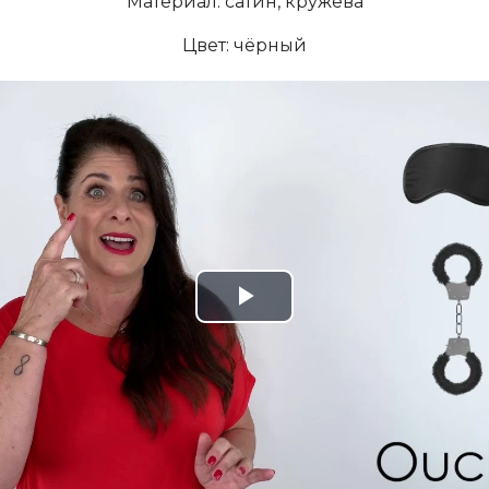
Mатериал: сатин, кружева
Цвет: чёрный
Play
Video