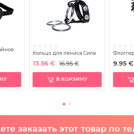
Тайное
Кольцо для пениса Сила
Флоггер
13.56 €
9.95 €
16.95 €
НУ
В КОРЗИНУ
те заказать этот товар по т