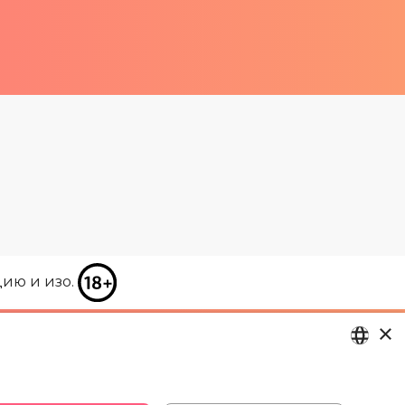
цию и изо.
×
LATVIAN
29 994 357