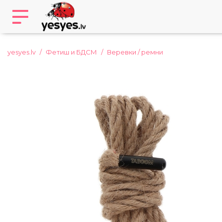
yesyes.lv
Фетиш и БДСМ
Веревки / ремни