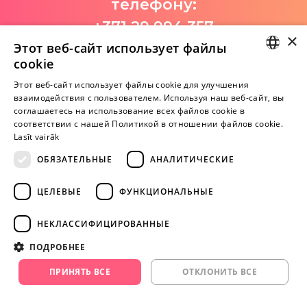
телефону:
+371 29 994 357
×
Этот веб-сайт использует файлы
I-V 9:00-18:00
cookie
LATVIAN
Этот веб-сайт использует файлы cookie для улучшения
взаимодействия с пользователем. Используя наш веб-сайт, вы
Пока нет отзывов
RUSSIAN
соглашаетесь на использование всех файлов cookie в
Будь первым!
соответствии с нашей Политикой в ​​отношении файлов cookie.
Lasīt vairāk
Напишите отзыв и ПОЛУЧИТЕ ПОДАРОК!
ОБЯЗАТЕЛЬНЫЕ
АНАЛИТИЧЕСКИЕ
Внимание! Yesyes.lv содержит откровенную сексуальную
ЦЕЛЕВЫЕ
ФУНКЦИОНАЛЬНЫЕ
информацию и изо.
НЕКЛАССИФИЦИРОВАННЫЕ
ПРОДОЛЖАЙТЕ
ПОДРОБНЕЕ
ИГРАТЬ
ПРИНЯТЬ ВСЕ
ОТКЛОНИТЬ ВСЕ
+371 29 994 357