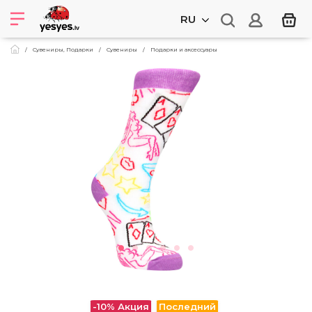
RU
Сувениры, Подарки
Cувениры
Подарки и аксессуары
-10%
Акция
Последний