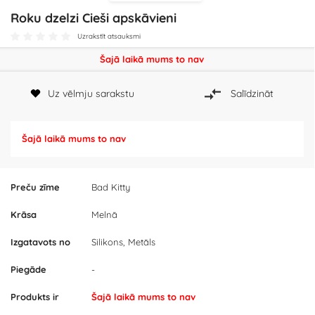
Roku dzelzi Cieši apskāvieni
Uzrakstīt atsauksmi
Šajā laikā mums to nav
Uz vēlmju sarakstu
Salīdzināt
Šajā laikā mums to nav
Preču zīme
Bad Kitty
Krāsa
Melnā
Izgatavots no
Silikons, Metāls
Piegāde
-
Produkts ir
Šajā laikā mums to nav