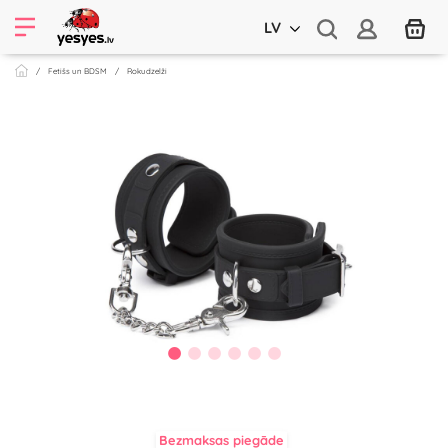
LV
Fetišs un BDSM
Rokudzelži
Bezmaksas piegāde