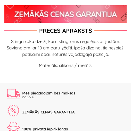
PRECES APRAKSTS
Stingri roku dzelži, kuru stingrums regulējas ar jostām.
Savienojami ar 18 cm garu ķēdīti. Īpaša dizaina, tie nespiež,
patīkami ādai, noturēs vajadzīgajā pozīcijā.
Materiāls: silikons / metāls.
Mēs piegādājam bez maksas
no 29 €
ZEMĀKĀS CENAS GARANTIJA
100% privāta iepirkšanās