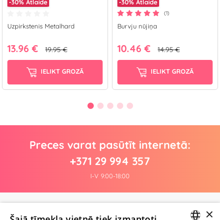
-30%
Atlaide
-30%
Atlaide
(1)
Uzpirkstenis Metalhard
Burvju nūjiņa
13.96 €
10.46 €
19.95 €
14.95 €
IELIKT GROZĀ
IELIKT GROZĀ
Preces varat pasūtīt internetā:
+371 29 994 357
I-V 9:00-18:00
×
Pagaidām nav nevienas atsauksmes
Šajā tīmekļa vietnē tiek izmantoti