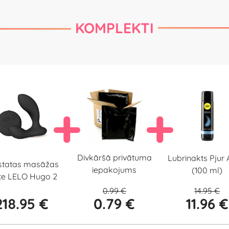
KOMPLEKTI
Divkāršā privātuma
Lubrinakts Pjur
statas masāžas
iepakojums
(100 ml)
īce LELO Hugo 2
0.99 €
14.95 €
218.95 €
0.79 €
11.96 €