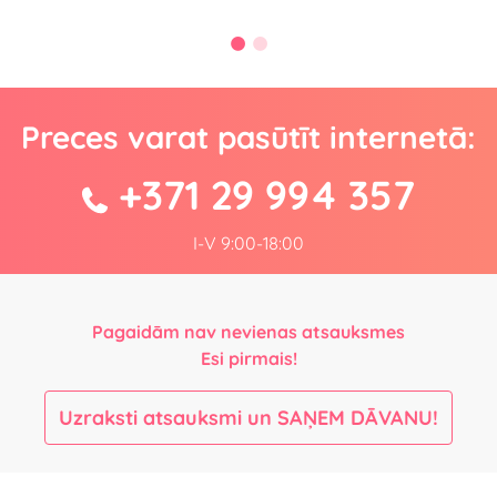
Preces varat pasūtīt internetā:
+371 29 994 357
I-V 9:00-18:00
Pagaidām nav nevienas atsauksmes
Esi pirmais!
Uzraksti atsauksmi un SAŅEM DĀVANU!