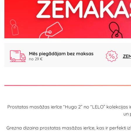
Mēs piegādājam bez maksas
ZEM
no 29 €
Prostatas masāžas ierīce “Hugo 2” no “LELO” kolekcijas ir
un 
Grezna dizaina prostatas masāžas ierīce, kas ir perfekti i