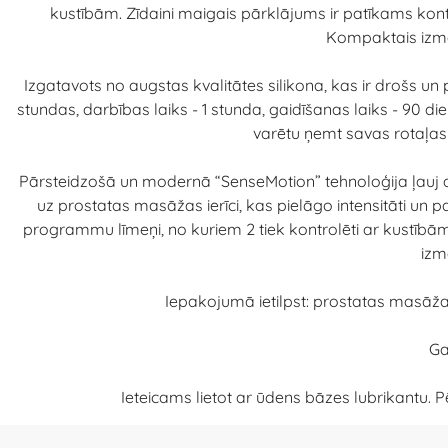
kustībām. Zīdaini maigais pārklājums ir patīkams konta
Kompaktais izmēr
Izgatavots no augstas kvalitātes silikona, kas ir drošs 
stundas, darbības laiks - 1 stunda, gaidīšanas laiks - 90 d
varētu ņemt savas rotaļas d
Pārsteidzošā un modernā “SenseMotion” tehnoloģija ļauj attāl
uz prostatas masāžas ierīci, kas pielāgo intensitāti un p
programmu līmeņi, no kuriem 2 tiek kontrolēti ar kustībām u
izm
Iepakojumā ietilpst: prostatas masāžas i
Ga
Ieteicams lietot ar ūdens bāzes lubrikantu. Pē