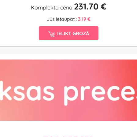
231.70 €
Komplekta cena
Jūs ietaupāt :
3.19 €
IELIKT GROZĀ