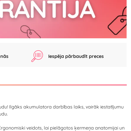
anās
Iespēja pārbaudīt preces
udu! Ilgāks akumulatora darbības laiks, vairāk iestatījumu
udu.
. Ergonomiski veidots, lai pielāgotos ķermeņa anatomijai un