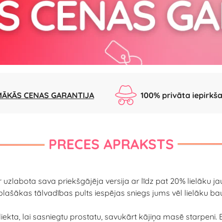
ĀKĀS CENAS GARANTIJA
100% privāta iepirkš
PRECES APRAKSTS
 uzlabota sava priekšgājēja versija ar līdz pat 20% lielāku ja
plašākas tālvadības pults iespējas sniegs jums vēl lielāku ba
zliekta, lai sasniegtu prostatu, savukārt kājiņa masē starpeni