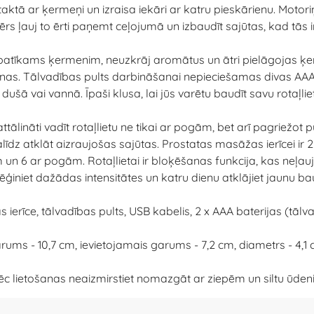
ktā ar ķermeņi un izraisa iekāri ar katru pieskārienu. Motori
s ļauj to ērti paņemt ceļojumā un izbaudīt sajūtas, kad tās 
un patīkams ķermenim, neuzkrāj aromātus un ātri pielāgojas ķ
ienas. Tālvadības pults darbināšanai nepieciešamas divas AAA b
ušā vai vannā. Īpaši klusa, lai jūs varētu baudīt savu rotaļlie
ināti vadīt rotaļlietu ne tikai ar pogām, bet arī pagriežot pul
alīdz atklāt aizraujošas sajūtas. Prostatas masāžas ierīcei ir 2
n 6 ar pogām. Rotaļlietai ir bloķēšanas funkcija, kas neļauj ta
ēģiniet dažādas intensitātes un katru dienu atklājiet jaunu ba
erīce, tālvadības pults, USB kabelis, 2 x AAA baterijas (tālvadī
rums - 10,7 cm, ievietojamais garums - 7,2 cm, diametrs - 4,1 
c lietošanas neaizmirstiet nomazgāt ar ziepēm un siltu ūdeni un 