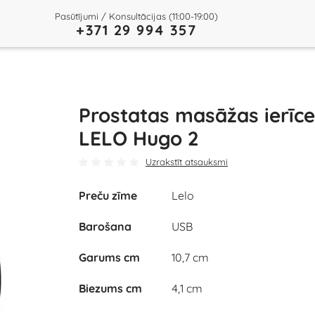
Pasūtījumi / Konsultācijas (11:00-19:00)
+371 29 994 357
Prostatas masāžas ierīce
LELO Hugo 2
Uzrakstīt atsauksmi
Preču zīme
Lelo
Barošana
USB
Garums cm
10,7 cm
Biezums cm
4,1 cm