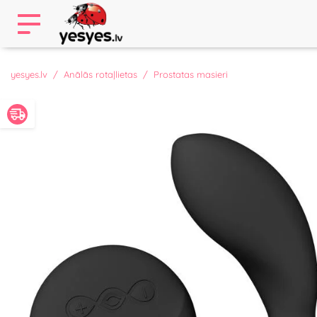
yesyes.lv
Anālās rotaļlietas
Prostatas masieri