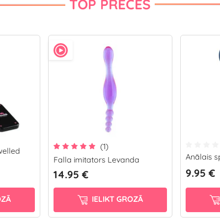
TOP PRECES
(1)
welled
Anālais s
Falla imitators Levanda
9.95 €
14.95 €
OZĀ
IELIKT GROZĀ