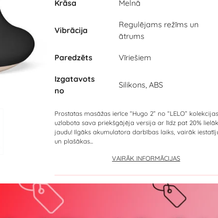
Krāsa
Melnā
Regulējams režīms un
Vibrācija
ātrums
Paredzēts
Vīriešiem
Izgatavots
Silikons, ABS
no
Prostatas masāžas ierīce “Hugo 2” no “LELO” kolekcijas
uzlabota sava priekšgājēja versija ar līdz pat 20% lielā
jaudu! Ilgāks akumulatora darbības laiks, vairāk iestatī
un plašākas...
VAIRĀK INFORMĀCIJAS