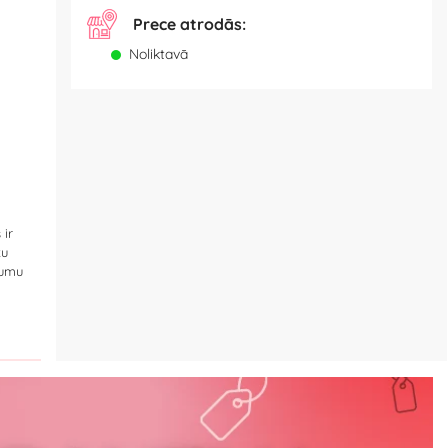
Prece atrodās:
Noliktavā
 ir
ku
jumu