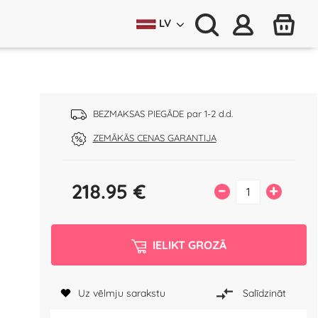
LV
BEZMAKSAS PIEGĀDE par 1-2 d.d.
ZEMĀKĀS CENAS GARANTIJA
218.95
€
–
+
IELIKT GROZĀ
Uz vēlmju sarakstu
Salīdzināt