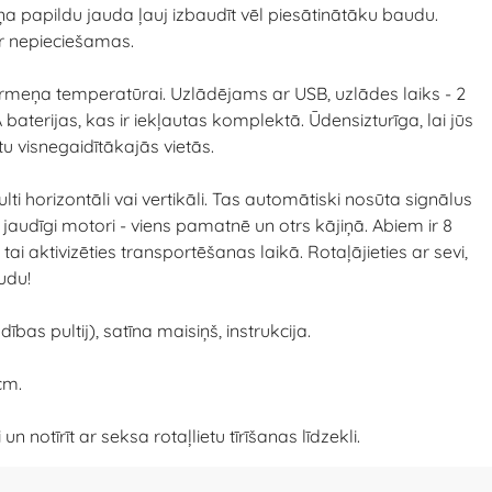
ņa papildu jauda ļauj izbaudīt vēl piesātinātāku baudu.
ir nepieciešamas.
ermeņa temperatūrai. Uzlādējams ar USB, uzlādes laiks - 2
aterijas, kas ir iekļautas komplektā. Ūdensizturīga, lai jūs
tu visnegaidītākajās vietās.
ti horizontāli vai vertikāli. Tas automātiski nosūta signālus
 jaudīgi motori - viens pamatnē un otrs kājiņā. Abiem ir 8
i aktivizēties transportēšanas laikā. Rotaļājieties ar sevi,
udu!
bas pultij), satīna maisiņš, instrukcija.
cm.
notīrīt ar seksa rotaļlietu tīrīšanas līdzekli.