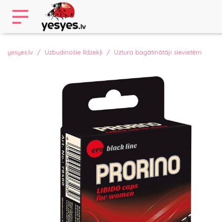
yesyes.lv
Uzbudinošie līdzekļi
Uztura bagātinātāji sievietēm