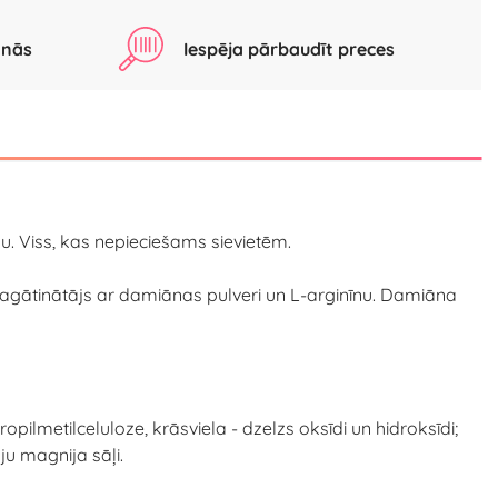
anās
Iespēja pārbaudīt preces
u. Viss, kas nepieciešams sievietēm.
bagātinātājs ar damiānas pulveri un L-arginīnu. Damiāna
pilmetilceluloze, krāsviela - dzelzs oksīdi un hidroksīdi;
u magnija sāļi.