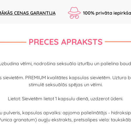
ĀKĀS CENAS GARANTIJA
100% privāta iepirkš
PRECES APRAKSTS
uzbudina vēlmi, nodrošina seksuālo izturību un palielina baud
s sievietēm. PREMIUM kvalitātes kapsulas sievietēm. Uztura 
stimulē seksuālās spējas un vēlmi.
Lietot: Sievietēm lietot 1 kapsulu dienā, uzdzerot ūdeni.
pulveris, kapsulas apvalks: apjoma palielinātājs - hidroksipro
unica granatum) augļu ekstrakts, pretsalipes viela: taukskābj