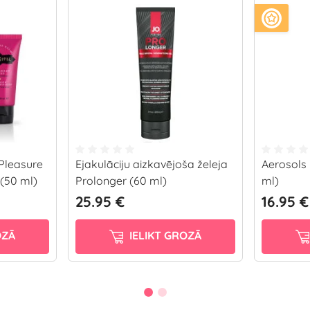
Pleasure
Ejakulāciju aizkavējoša želeja
Aerosols 
(50 ml)
Prolonger (60 ml)
ml)
25.95 €
16.95 €
OZĀ
IELIKT GROZĀ