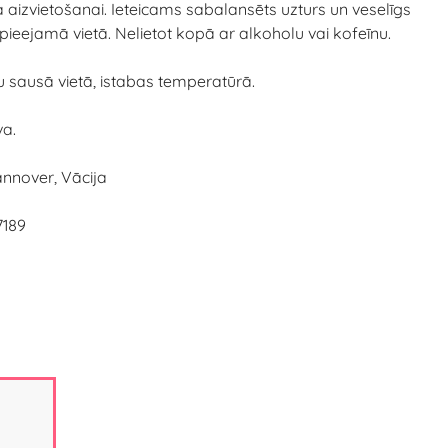
 aizvietošanai. Ieteicams sabalansēts uzturs un veselīgs
epieejamā vietā. Nelietot kopā ar alkoholu vai kofeīnu.
tu sausā vietā, istabas temperatūrā.
va.
annover, Vācija
7189