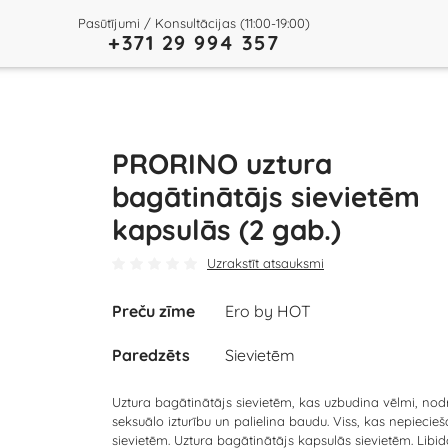
Pasūtījumi / Konsultācijas (11:00-19:00)
+371 29 994 357
PRORINO uztura
bagātinātājs sievietēm
kapsulās (2 gab.)
Uzrakstīt atsauksmi
Preču zīme
Ero by HOT
Paredzēts
Sievietēm
Uztura bagātinātājs sievietēm, kas uzbudina vēlmi, nod
seksuālo izturību un palielina baudu. Viss, kas nepiecie
sievietēm. Uztura bagātinātājs kapsulās sievietēm. Libid