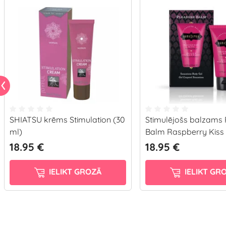
SHIATSU krēms Stimulation (30
Stimulējošs balzams 
ml)
Balm Raspberry Kiss 
18.95 €
18.95 €
IELIKT GROZĀ
IELIKT GR