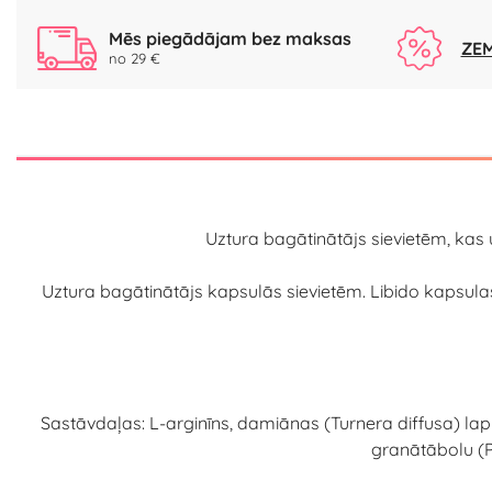
Mēs piegādājam bez maksas
ZEM
no 29 €
Uztura bagātinātājs sievietēm, kas 
Uztura bagātinātājs kapsulās sievietēm. Libido kapsula
Sastāvdaļas: L-arginīns, damiānas (Turnera diffusa) lapu 
granātābolu (P