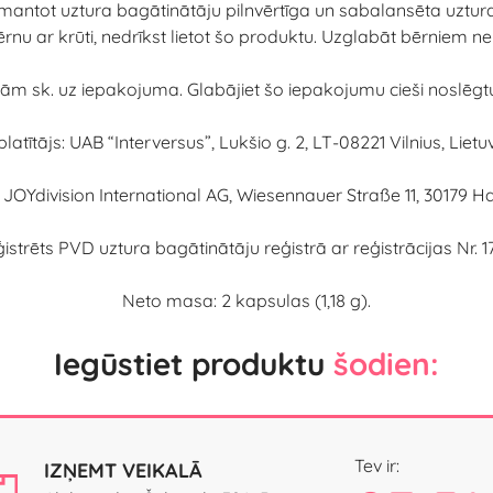
mantot uztura bagātinātāju pilnvērtīga un sabalansēta uztura
bērnu ar krūti, nedrīkst lietot šo produktu. Uzglabāt bērniem n
beigām sk. uz iepakojuma. Glabājiet šo iepakojumu cieši noslēg
platītājs: UAB “Interversus”, Lukšio g. 2, LT-08221 Vilnius, Lietu
 JOYdivision International AG, Wiesennauer Straße 11, 30179 H
istrēts PVD uztura bagātinātāju reģistrā ar reģistrācijas Nr. 1
Neto masa: 2 kapsulas (1,18 g).
Iegūstiet produktu
šodien:
Tev ir:
IZŅEMT VEIKALĀ