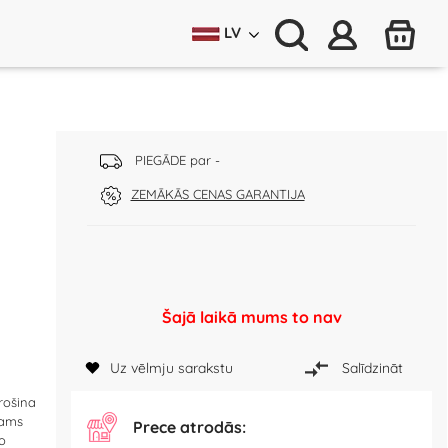
LV
PIEGĀDE par -
ZEMĀKĀS CENAS GARANTIJA
Šajā laikā mums to nav
Uz vēlmju sarakstu
Salīdzināt
rošina
šams
Prece atrodās:
o