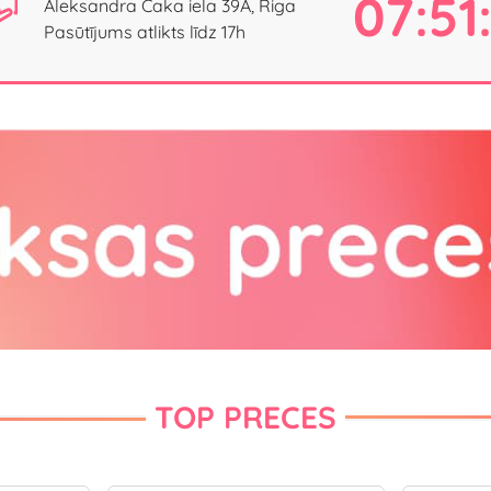
07:51
Aleksandra Čaka iela 39A, Riga
Pasūtījums atlikts līdz 17h
TOP PRECES