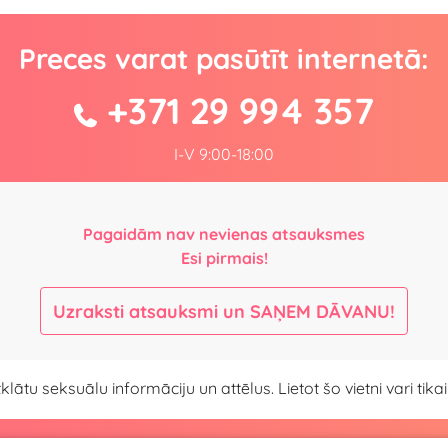
Preces varat pasūtīt internetā:
+371 29 994 357
I-V 9:00-18:00
Pagaidām nav nevienas atsauksmes
Esi pirmais!
Uzraksti atsauksmi un SAŅEM DĀVANU!
atklātu seksuālu informāciju un attēlus. Lietot šo vietni vari ti