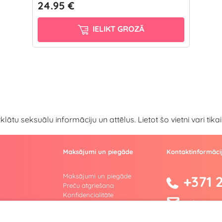
24.95 €
IELIKT GROZĀ
atklātu seksuālu informāciju un attēlus. Lietot šo vietni vari ti
Maksājumi un piegāde
Kontaktinformāci
Maksājumi un piegāde
+371 
Preču atgriešana
Konfidencialitāte
info@yesyes
Lietošanas noteikumi
Privātuma politika
facebook.co