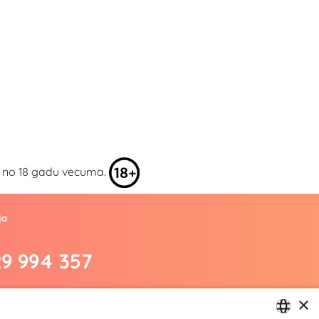
kai no 18 gadu vecuma.
ja
29 994 357
.lv
×
m/yesyes.lv