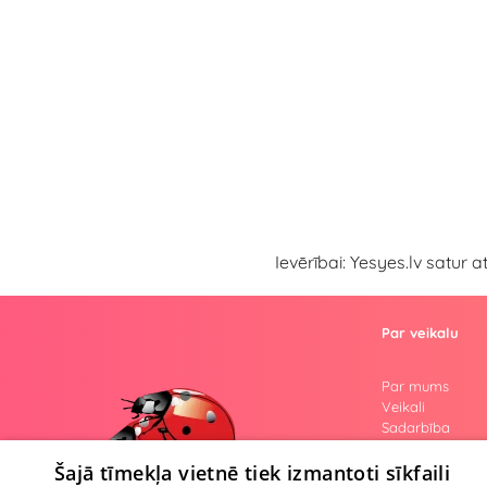
Ievērībai: Yesyes.lv satur 
Par veikalu
Par mums
Veikali
Sadarbība
Atsauksmes
Jautājumi
Šajā tīmekļa vietnē tiek izmantoti sīkfaili