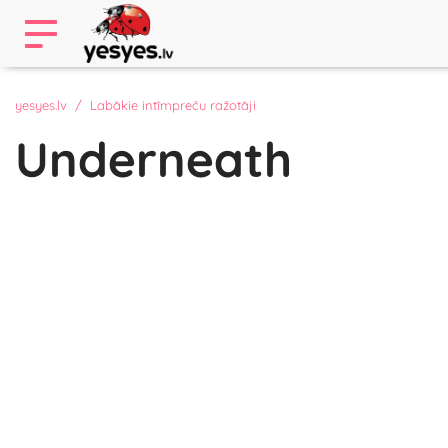
yesyes.lv
Labākie intīmpreču ražotāji
Underneath