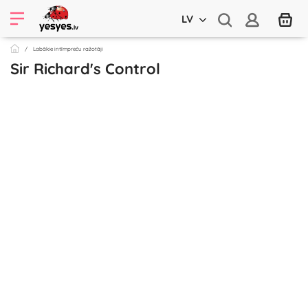
LV
Labākie intīmpreču ražotāji
Sir Richard's Control