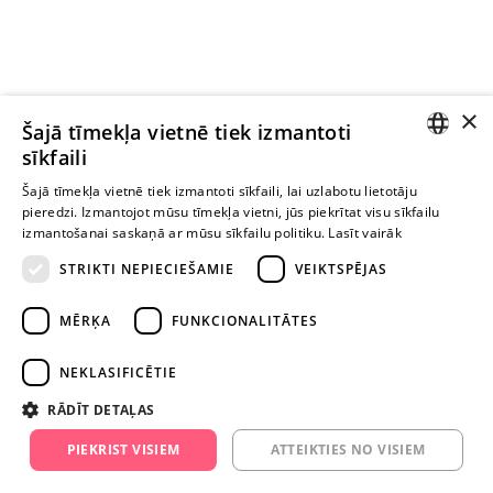
×
Ievērībai: Yesyes.lv satur atklātu seksuālu informāciju un attēlus. Lietot
Šajā tīmekļa vietnē tiek izmantoti
šo vietni vari tikai no 18 gadu vecuma.
sīkfaili
LATVIAN
Šajā tīmekļa vietnē tiek izmantoti sīkfaili, lai uzlabotu lietotāju
pieredzi. Izmantojot mūsu tīmekļa vietni, jūs piekrītat visu sīkfailu
TURPINIET
RUSSIAN
izmantošanai saskaņā ar mūsu sīkfailu politiku.
Lasīt vairāk
ROTAĻĀTIES
STRIKTI NEPIECIEŠAMIE
VEIKTSPĒJAS
+371 29 994 357
MĒRĶA
FUNKCIONALITĀTES
info@yesyes.lv
NEKLASIFICĒTIE
facebook.com/yesyes.lv
RĀDĪT DETAĻAS
Instagram/yesyes.lv
PIEKRIST VISIEM
ATTEIKTIES NO VISIEM