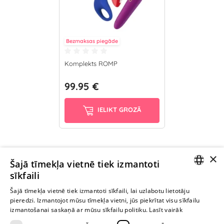
Bezmaksas piegāde
Komplekts ROMP
99.95 €
IELIKT GROZĀ
×
Ievērībai: Yesyes.lv satur atklātu seksuālu informāciju un attēlus. Lietot
Šajā tīmekļa vietnē tiek izmantoti
šo vietni vari tikai no 18 gadu vecuma.
sīkfaili
LATVIAN
Šajā tīmekļa vietnē tiek izmantoti sīkfaili, lai uzlabotu lietotāju
pieredzi. Izmantojot mūsu tīmekļa vietni, jūs piekrītat visu sīkfailu
TURPINIET
RUSSIAN
izmantošanai saskaņā ar mūsu sīkfailu politiku.
Lasīt vairāk
ROTAĻĀTIES