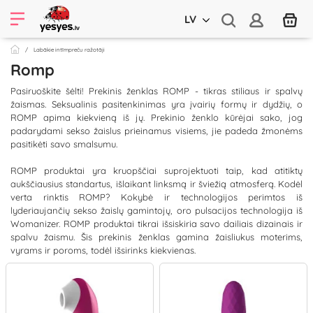
LV
Labākie intīmpreču ražotāji
Romp
Pasiruoškite šėlti! Prekinis ženklas ROMP - tikras stiliaus ir spalvų
žaismas. Seksualinis pasitenkinimas yra įvairių formų ir dydžių, o
ROMP apima kiekvieną iš jų. Prekinio ženklo kūrėjai sako, jog
padarydami sekso žaislus prieinamus visiems, jie padeda žmonėms
pasitikėti savo smalsumu.
ROMP produktai yra kruopščiai suprojektuoti taip, kad atitiktų
aukščiausius standartus, išlaikant linksmą ir šviežią atmosferą. Kodėl
verta rinktis ROMP? Kokybė ir technologijos perimtos iš
lyderiaujančių sekso žaislų gamintojų, oro pulsacijos technologija iš
Womanizer. ROMP produktai tikrai išsiskiria savo dailiais dizainais ir
spalvu žaismu. Šis prekinis ženklas gamina žaisliukus moterims,
vyrams ir poroms, todėl išsirinks kiekvienas.