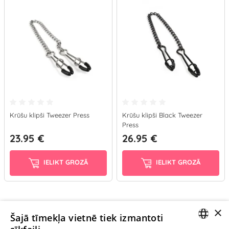
Krūšu klipši Tweezer Press
Krūšu klipši Black Tweezer
Press
23.95 €
26.95 €
IELIKT GROZĀ
IELIKT GROZĀ
×
Ievērībai: Yesyes.lv satur atklātu seksuālu informāciju un attēlus. Lietot
Šajā tīmekļa vietnē tiek izmantoti
šo vietni vari tikai no 18 gadu vecuma.