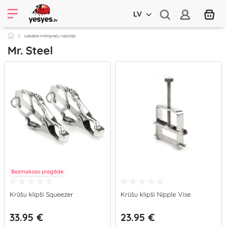
LV
Labākie intīmpreču ražotāji
Mr. Steel
Bezmaksas piegāde
Krūšu klipši Squeezer
Krūšu klipši Nipple Vise
33.95 €
23.95 €