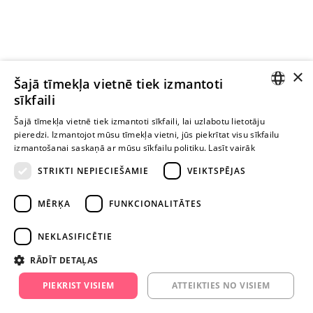
×
Ievērībai: Yesyes.lv satur atklātu seksuālu informāciju un attēlus. Lietot
Šajā tīmekļa vietnē tiek izmantoti
šo vietni vari tikai no 18 gadu vecuma.
sīkfaili
LATVIAN
Šajā tīmekļa vietnē tiek izmantoti sīkfaili, lai uzlabotu lietotāju
pieredzi. Izmantojot mūsu tīmekļa vietni, jūs piekrītat visu sīkfailu
TURPINIET
RUSSIAN
izmantošanai saskaņā ar mūsu sīkfailu politiku.
Lasīt vairāk
ROTAĻĀTIES
STRIKTI NEPIECIEŠAMIE
VEIKTSPĒJAS
+371 29 994 357
MĒRĶA
FUNKCIONALITĀTES
info@yesyes.lv
NEKLASIFICĒTIE
facebook.com/yesyes.lv
RĀDĪT DETAĻAS
Instagram/yesyes.lv
PIEKRIST VISIEM
ATTEIKTIES NO VISIEM