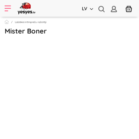
LV
Labākie intīmpreču ražotāji
Mister Boner