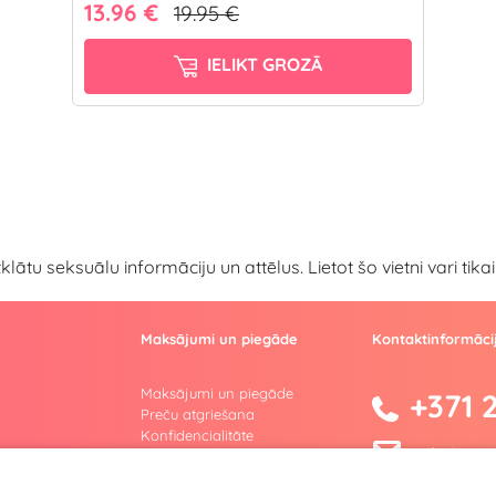
13.96 €
19.95 €
IELIKT GROZĀ
atklātu seksuālu informāciju un attēlus. Lietot šo vietni vari ti
Maksājumi un piegāde
Kontaktinformāci
Maksājumi un piegāde
+371 
Preču atgriešana
Konfidencialitāte
info@yesyes
Lietošanas noteikumi
Privātuma politika
facebook.co