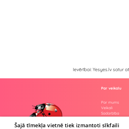
Ievērībai: Yesyes.lv satur 
Par veikalu
Par mums
Veikali
Sadarbība
Atsauksmes
Jautājumi
Šajā tīmekļa vietnē tiek izmantoti sīkfaili