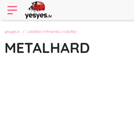
yesyes.lv
Labākie intīmpreču ražotāji
METALHARD