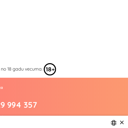
kai no 18 gadu vecuma.
ja
29 994 357
.lv
×
m/yesyes.lv