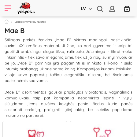
LV
Labākie intīmpreču ražotāji
Mae B
Stilingas prekės ženklas „Mae B“ skirtas madingai, pasitikinčiai
savimi XXI amžiaus moteriai. Ji žino, ko nori gyvenime ir kaip tai
gauti! Ji ambicinga, elegantiška, rafinuota, žaisminga ir tikrai moka
linksmintis - tiek savo miegamajame, tiek už jo ribų, su mylimuoju ar
be jo. „Mae B“ gaminiai yra pagaminti iš minkšto silikono ir siūlo
intymią prabangą už prieinamą kainą. Kompanijos kuriami žaisliukai
vilioja savo paprastu, tačiau elegantišku dizainu, bei švelniomis
pastelinėmis spalvomis.
„Mae B“ asortimentas gausiai pripildytas vibratoriais, vaginaliniais
kamuoliukais, taip pat kompanija nepamiršta lepinti ir vyrų,
siūlydama jiems aukštos kokybės penio žiedus, kurie padės
sustiprinti erekciją, prailginti lytinį aktą, bei suteiks papildomo
malonumo partnerei.