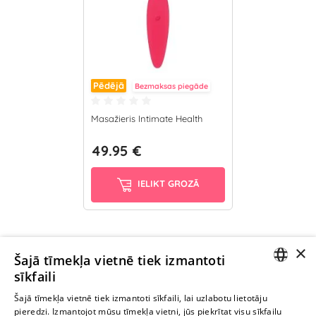
Pēdējā
Bezmaksas piegāde
Masažieris Intimate Health
49.95 €
IELIKT GROZĀ
×
Ievērībai: Yesyes.lv satur atklātu seksuālu informāciju un attēlus. Lietot
Šajā tīmekļa vietnē tiek izmantoti
šo vietni vari tikai no 18 gadu vecuma.
sīkfaili
LATVIAN
Šajā tīmekļa vietnē tiek izmantoti sīkfaili, lai uzlabotu lietotāju
pieredzi. Izmantojot mūsu tīmekļa vietni, jūs piekrītat visu sīkfailu
TURPINIET
RUSSIAN