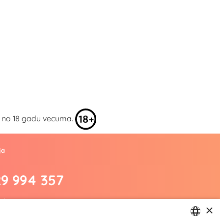
kai no 18 gadu vecuma.
ja
29 994 357
.lv
×
m/yesyes.lv