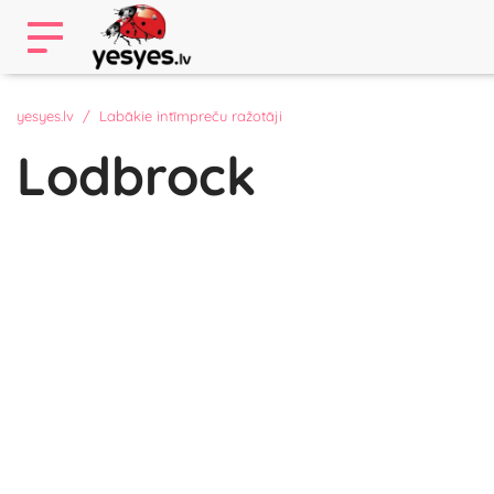
yesyes.lv
Labākie intīmpreču ražotāji
Lodbrock