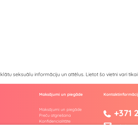
atklātu seksuālu informāciju un attēlus. Lietot šo vietni vari ti
Maksājumi un piegāde
Kontaktinformāci
Maksājumi un piegāde
+371 
Preču atgriešana
Konfidencialitāte
info@yesyes
Lietošanas noteikumi
Privātuma politika
facebook.co