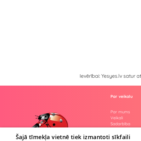
Ievērībai: Yesyes.lv satur 
Par veikalu
Par mums
Veikali
Sadarbība
Atsauksmes
Jautājumi
Šajā tīmekļa vietnē tiek izmantoti sīkfaili