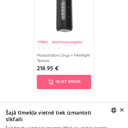
Video
Bezmaksas piegāde
Masturbators Onyx + Fleshlight
Texture
218.95 €
IELIKT GROZĀ
×
Ievērībai: Yesyes.lv satur atklātu seksuālu informāciju un attēlus. Lietot
Šajā tīmekļa vietnē tiek izmantoti
šo vietni vari tikai no 18 gadu vecuma.
sīkfaili
LATVIAN
Šajā tīmekļa vietnē tiek izmantoti sīkfaili, lai uzlabotu lietotāju