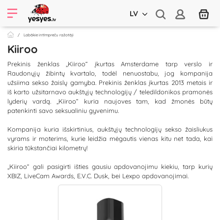
LV
Labākie intīmpreču ražotāji
Kiiroo
Prekinis ženklas „Kiiroo“ įkurtas Amsterdame tarp verslo ir
Raudonųjų žibintų kvartalo, todėl nenuostabu, jog kompanija
užsiima sekso žaislų gamyba. Prekinis ženklas įkurtas 2013 metais ir
iš karto užsitarnavo aukštųjų technologijų / teledildonikos pramonės
lyderių vardą. „Kiiroo“ kuria naujoves tam, kad žmonės būtų
patenkinti savo seksualiniu gyvenimu.
Kompanija kuria išskirtinius, aukštųjų technologijų sekso žaisliukus
vyrams ir moterims, kurie leidžia mėgautis vienas kitu net tada, kai
skiria tūkstančiai kilometrų!
„Kiiroo“ gali pasigirti išties gausiu apdovanojimu kiekiu, tarp kurių
XBIZ, LiveCam Awards, E.V.C. Dusk, bei Lexpo apdovanojimai.