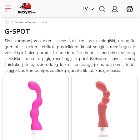
LV
Labākie intīmpreču ražotāji
G-SPOT
Šios kompanijos kuriami sekso žaisliukai yra ekologiški, draugiški
gamtai ir kuriami etiškai, pasitelkiant kūnui saugias medžiagas ir
vokiečių inžinierių protą. Jie naudoja išskirtinai tik medicininį silikoną
ir visiškai atsisako pigių medžiagų, o prieš išleisdami savo sukurtą
žaisliuką į rinką, skiria daug laiko ir pastangų jo bandymams, todėl
įsigyję šios kompanijos žaisliuką, gausite tik tai, kas geriausia.